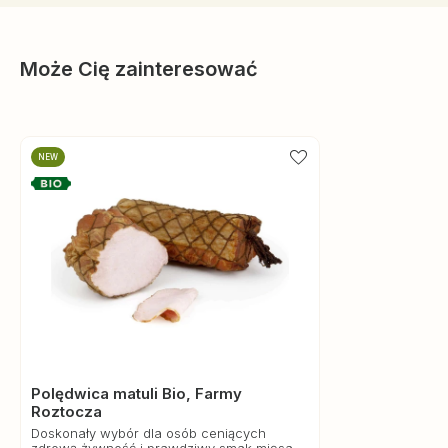
Może Cię zainteresować
NEW
Polędwica matuli Bio, Farmy
Roztocza
Doskonały wybór dla osób ceniących