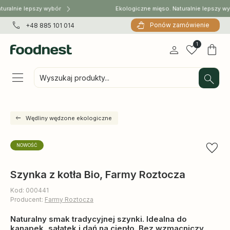
uralnie lepszy wybór
Ekologiczne mięso. Naturalnie lepszy wy
Ponów zamówienie
+48 885 101 014
1
Wyszukaj produkty...
Wędliny wędzone ekologiczne
NOWOŚĆ
Szynka z kotła Bio, Farmy Roztocza
Kod: 000441
Producent:
Farmy Roztocza
Naturalny smak tradycyjnej szynki. Idealna do
kanapek, sałatek i dań na ciepło. Bez wzmacniczy