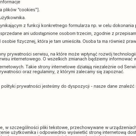
informacje
a plików “cookies”].
użytkownika.
nikającym z funkcji konkretnego formularza np. w celu dokonania 
sprzedane ani udostępnione osobom trzecim, zgodnie z przepisa
sobie fizycznej, która je tam umieściła. Osoba ta ma również praw
ny prywatności serwisu, na które może wpłynąć rozwój technologii
isu internetowego. O wszelkich zmianach będziemy informować w 
internetowych. Takie strony internetowe działają niezależnie od Se
rywatności oraz regulaminy, z którymi zalecamy się zapoznać.
ej polityki prywatności jesteśmy do dyspozycji - nasze dane znale
zne, w szczególności pliki tekstowe, przechowywane w urządzeni
dzenie użytkownika i odpowiednio wyświetlić stronę internetową do