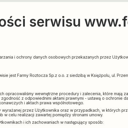
ości serwisu www.f
rzania i ochrony danych osobowych przekazanych przez Użytkown
sie jest Farmy Roztocza Sp.z o.o. z siedzibą w Księżpolu, ul. P
h opracowaliśmy wewnętrzne procedury i zalecenia, które mają 
ch zgodność z odpowiednimi aktami prawnymi - ustawą o ochronie 
wykonawczych i aktach prawa wspólnotowego.
yrażanej przez Użytkownika oraz w przypadkach, w których prze
w celu realizacji zawartej pomiędzy stronami umowy.
żytkownikach i ich zachowaniach w następujący sposób: