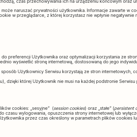
ochodzą, czas przechowywania ich na urządzeniu końcowym oraz un
 może naruszać prywatności użytkownika. Informacje zawarte w c
 cookie w przeglądarce, z której korzystasz nie wpłynie negatywni
do preferencji Użytkownika oraz optymalizacji korzystania ze stron
dnio wyświetlić stronę internetową, dostosowaną do jego indywid
 sposób Użytkownicy Serwisu korzystają ze stron internetowych, co 
), dzięki której Użytkownik nie musi na każdej podstronie Serwisu 
ików cookies: „sesyjne” (
session cookies
) oraz „stałe” (
persistent 
zasu wylogowania, opuszczenia strony internetowej lub wyłączeni
ytkownika przez czas określony w parametrach plików cookies lub