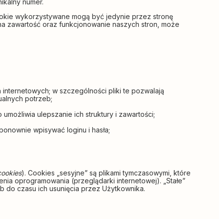
ikalny numer.
ookie wykorzystywane mogą być jedynie przez stronę
e na zawartość oraz funkcjonowanie naszych stron, może
 internetowych; w szczególności pliki te pozwalają
ualnych potrzeb;
umożliwia ulepszanie ich struktury i zawartości;
ponownie wpisywać loginu i hasła;
cookies
). Cookies „sesyjne” są plikami tymczasowymi, które
a oprogramowania (przeglądarki internetowej). „Stałe”
 do czasu ich usunięcia przez Użytkownika.