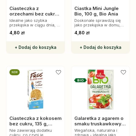
Ciasteczka z
Ciastka Mini Jungle
orzechami bez cukru,
Bio, 100 g, Bio Ania
135 g, Bogutti
Idealne jako szybka
Doskonale sprawdzą się
przekąska w ciągu dnia, do
jako przekąska w domu,
kawy lub herbaty, czy jako
szkole czy na wycieczce.
4,80 zł
4,80 zł
dodatek do śniadaniowych
jogurtów.
+ Dodaj do koszyka
+ Dodaj do koszyka
NEW
Ciasteczka z kokosem
Galaretka z agarem o
bez cukru, 135 g,
smaku truskawkowym
Bogutti
bezglutenowa Bio, 40
Nie zawierają dodatku
Wegańska, naturalna i
g, Amylon
cukru, co czyni je
zdrowa - idealna jako