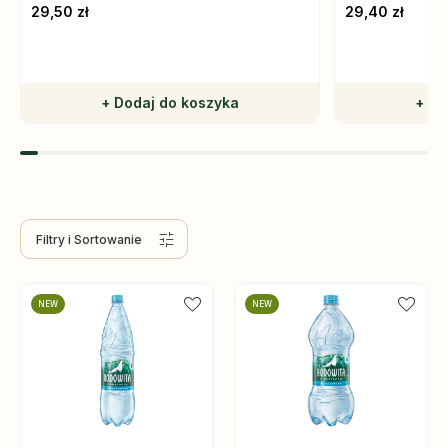
korzystne dla serca i układu nerwowego.
stół i codzienne 
29,50 zł
29,40 zł
Doskonała na obiad, bez sztucznych
dodatków.
+ Dodaj do koszyka
+ Do
Filtry
i Sortowanie
NEW
NEW