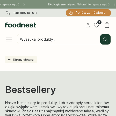
epszy wybór
Ekologiczne mięso. Naturalnie lepszy wybór
Ponów zamówienie
+48 885 101 014
1
Wyszukaj produkty...
Strona główna
Bestsellery
Nasze bestsellery to produkty, które zdobyły serca klientów
dzięki wyjątkowemu smakowi, wysokiej jakości i naturalnemu
składowi. Znajdziesz tu najchętniej wybierane mięsa, wędliny,
warzywa, przetwory i inne artykuły spożywcze, które łączą