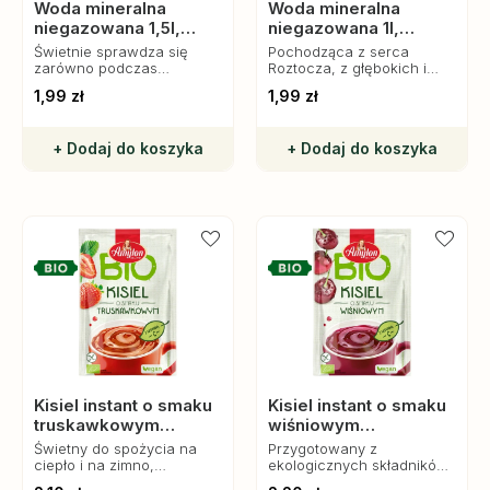
Woda mineralna
Woda mineralna
niegazowana 1,5l,
niegazowana 1l,
Rodowita z Roztocza
Rodowita z Roztocza
Świetnie sprawdza się
Pochodząca z serca
zarówno podczas
Roztocza, z głębokich i
posiłków, jak i w ciągu dnia
czystych źródeł, oferuje
1,99 zł
1,99 zł
– w pracy, szkole czy
wyjątkowo delikatny smak i
podczas aktywności
zrównoważony skład
fizycznej.
mineralny.
+ Dodaj do koszyka
+ Dodaj do koszyka
Kisiel instant o smaku
Kisiel instant o smaku
truskawkowym
wiśniowym
bezglutenowy Bio, 30
bezglutenowy Bio, 30
Świetny do spożycia na
Przygotowany z
g, Amylon
g, Amylon
ciepło i na zimno,
ekologicznych składników,
doskonały dla osób na
bez sztucznych dodatków i