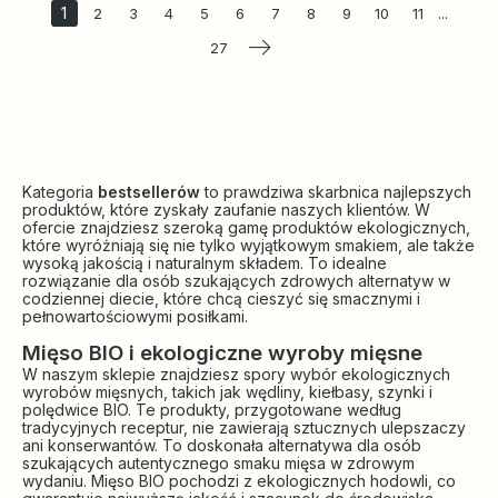
1
...
2
3
4
5
6
7
8
9
10
11
27
Kategoria
bestsellerów
to prawdziwa skarbnica najlepszych
produktów, które zyskały zaufanie naszych klientów. W
ofercie znajdziesz szeroką gamę produktów ekologicznych,
które wyróżniają się nie tylko wyjątkowym smakiem, ale także
wysoką jakością i naturalnym składem. To idealne
rozwiązanie dla osób szukających zdrowych alternatyw w
codziennej diecie, które chcą cieszyć się smacznymi i
pełnowartościowymi posiłkami.
Mięso BIO i ekologiczne wyroby mięsne
W naszym sklepie znajdziesz spory wybór ekologicznych
wyrobów mięsnych, takich jak wędliny, kiełbasy, szynki i
polędwice BIO. Te produkty, przygotowane według
tradycyjnych receptur, nie zawierają sztucznych ulepszaczy
ani konserwantów. To doskonała alternatywa dla osób
szukających autentycznego smaku mięsa w zdrowym
wydaniu. Mięso BIO pochodzi z ekologicznych hodowli, co