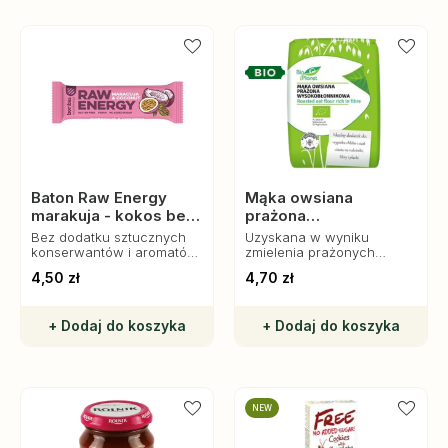
Baton Raw Energy
Mąka owsiana
marakuja - kokos bez
prażona
glutenu, 50 g, Bombus
wysokobłonnikowa
Bez dodatku sztucznych
Uzyskana w wyniku
Bio, 300 g, Bio Planet
konserwantów i aromatów,
zmielenia prażonych
stanowi zdrową przekąskę
ziaren owsa.
4,50 zł
4,70 zł
na co dzień.
Charakteryzuje się wysoką
zawartością błonnika
pokarmowego.
+ Dodaj do koszyka
+ Dodaj do koszyka
NEW