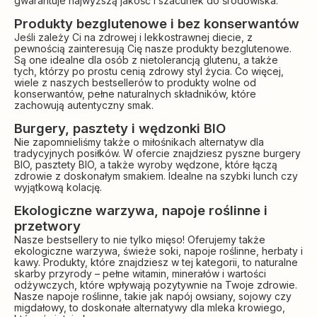
gwarantuje najwyższą jakość i szacunek do środowiska.
Produkty bezglutenowe i bez konserwantów
Jeśli zależy Ci na zdrowej i lekkostrawnej diecie, z
pewnością zainteresują Cię nasze produkty bezglutenowe.
Są one idealne dla osób z nietolerancją glutenu, a także
tych, którzy po prostu cenią zdrowy styl życia. Co więcej,
wiele z naszych bestsellerów to produkty wolne od
konserwantów, pełne naturalnych składników, które
zachowują autentyczny smak.
Burgery, pasztety i wędzonki BIO
Nie zapomnieliśmy także o miłośnikach alternatyw dla
tradycyjnych posiłków. W ofercie znajdziesz pyszne burgery
BIO, pasztety BIO, a także wyroby wędzone, które łączą
zdrowie z doskonałym smakiem. Idealne na szybki lunch czy
wyjątkową kolację.
Ekologiczne warzywa, napoje roślinne i
przetwory
Nasze bestsellery to nie tylko mięso! Oferujemy także
ekologiczne warzywa, świeże soki, napoje roślinne, herbaty i
kawy. Produkty, które znajdziesz w tej kategorii, to naturalne
skarby przyrody – pełne witamin, minerałów i wartości
odżywczych, które wpływają pozytywnie na Twoje zdrowie.
Nasze napoje roślinne, takie jak napój owsiany, sojowy czy
migdałowy, to doskonałe alternatywy dla mleka krowiego,