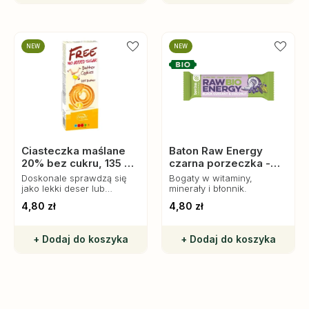
NEW
NEW
Ciasteczka maślane
Baton Raw Energy
20% bez cukru, 135 g,
czarna porzeczka -
Bogutti
kokos bez glutenu
Doskonale sprawdzą się
Bogaty w witaminy,
Bio, 50 g, Bombus
jako lekki deser lub
minerały i błonnik.
dodatek do kawy i herbaty.
4,80 zł
4,80 zł
+ Dodaj do koszyka
+ Dodaj do koszyka