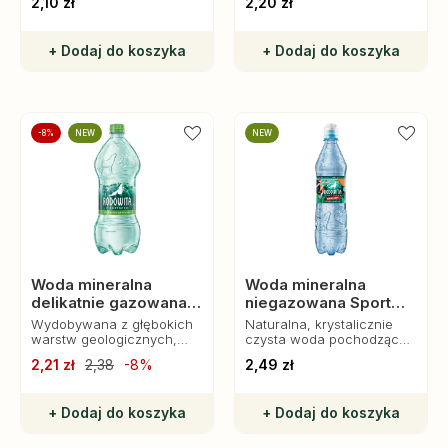
2,10 zł
2,20 zł
diecie bezglutenowej.
konserwantów, idealnie
sprawdzi się jako zdrowa
przekąska dla całej
+ Dodaj do koszyka
+ Dodaj do koszyka
rodziny.
-8%
NEW
NEW
Woda mineralna
Woda mineralna
delikatnie gazowana
niegazowana Sport
1l, Rodowita z
0,6l, Rodowita z
Wydobywana z głębokich
Naturalna, krystalicznie
Roztocza
Roztocza
warstw geologicznych,
czysta woda pochodząca
zawiera cenne minerały,
z serca Roztocza
2,21 zł
2,38
-8%
2,49 zł
które wspierają codzienne
doskonale gasi pragnienie.
nawodnienie organizmu.
Doskonała do nawodnienia
w każdej sytuacji.
+ Dodaj do koszyka
+ Dodaj do koszyka