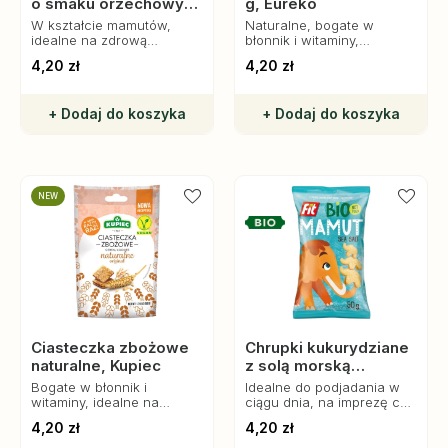
o smaku orzechowym
g, Eureko
bezglutenowe BIO
W kształcie mamutów,
Naturalne, bogate w
idealne na zdrową
błonnik i witaminy,
przekąskę. Bez sztucznych
doskonałe do jogurtów,
4,20 zł
4,20 zł
dodatków.
mleka i owoców.
+ Dodaj do koszyka
+ Dodaj do koszyka
NEW
Ciasteczka zbożowe
Chrupki kukurydziane
naturalne, Kupiec
z solą morską
bezglutenowe BIO
Bogate w błonnik i
Idealne do podjadania w
witaminy, idealne na
ciągu dnia, na imprezę czy
zdrową przekąskę, do
do lunchboxa. W 100%
4,20 zł
4,20 zł
jogurtu, mleka lub jako
ekologiczne i
składnik deserów.
lekkostrawne.