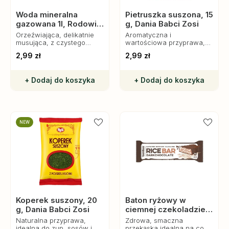
Woda mineralna
Pietruszka suszona, 15
gazowana 1l, Rodowita
g, Dania Babci Zosi
z Roztocza
Orzeźwiająca, delikatnie
Aromatyczna i
musująca, z czystego
wartościowa przyprawa,
źródła. Idealna na co dzień
idealna do zup, sosów i
2,99 zł
2,99 zł
i do posiłków.
dań mięsnych. Zachowuje
smak i witaminy, dostępna
przez cały rok.
+ Dodaj do koszyka
+ Dodaj do koszyka
NEW
Koperek suszony, 20
Baton ryżowy w
g, Dania Babci Zosi
ciemnej czekoladzie
bez glutenu, 18 g,
Naturalna przyprawa,
Zdrowa, smaczna
Bombus
idealna do zup, sosów i
przekąska idealna na co