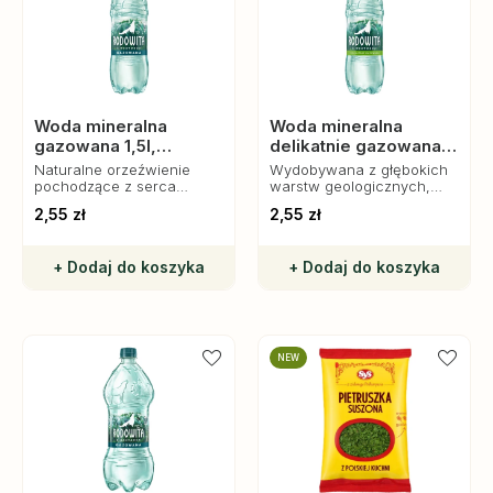
Woda mineralna
Woda mineralna
gazowana 1,5l,
delikatnie gazowana
Rodowita z Roztocza
1,5l, Rodowita z
Naturalne orzeźwienie
Wydobywana z głębokich
Roztocza
pochodzące z serca
warstw geologicznych,
nieskażonej przyrody
zawiera cenne minerały,
2,55 zł
2,55 zł
Roztocza.
które wspierają codzienne
nawodnienie organizmu.
+ Dodaj do koszyka
+ Dodaj do koszyka
NEW