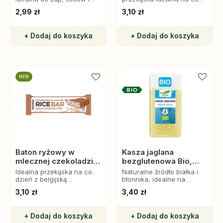
potraw.
dzień.
2,99 zł
3,10 zł
+ Dodaj do koszyka
+ Dodaj do koszyka
NEW
Baton ryżowy w
Kasza jaglana
mlecznej czekoladzie
bezglutenowa Bio,
bez glutenu, 18 g,
400 g, Bio Planet
Idealna przekąska na co
Naturalne źródło białka i
Bombus
dzień z belgijską
błonnika, idealne na
czekoladą.
śniadanie i wytrawne
3,10 zł
3,40 zł
dania. Zdrowa, bez
sztucznych dodatków.
+ Dodaj do koszyka
+ Dodaj do koszyka