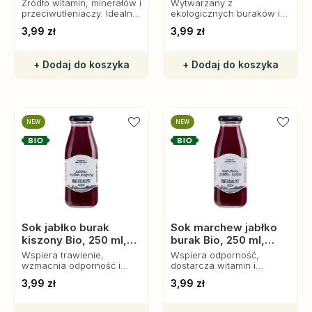
Roztocza
Roztocza
Źródło witamin, minerałów i
Wytwarzany z
przeciwutleniaczy. Idealny
ekologicznych buraków i
do codziennego spożycia,
jabłek, jest bogaty w
3,99 zł
3,99 zł
wspiera zdrowie i
witaminy, minerały oraz
odporność.
przeciwutleniacze,
wspierając odporność i
+ Dodaj do koszyka
+ Dodaj do koszyka
poprawiając
samopoczucie.
NEW
NEW
Sok jabłko burak
Sok marchew jabłko
kiszony Bio, 250 ml,
burak Bio, 250 ml,
Farmy Roztocza
Farmy Roztocza
Wspiera trawienie,
Wspiera odporność,
wzmacnia odporność i
dostarcza witamin i
dodaje energii. Idealny dla
antyoksydantów. Idealny
3,99 zł
3,99 zł
miłośników zdrowego stylu
dla zdrowego stylu życia!
życia!