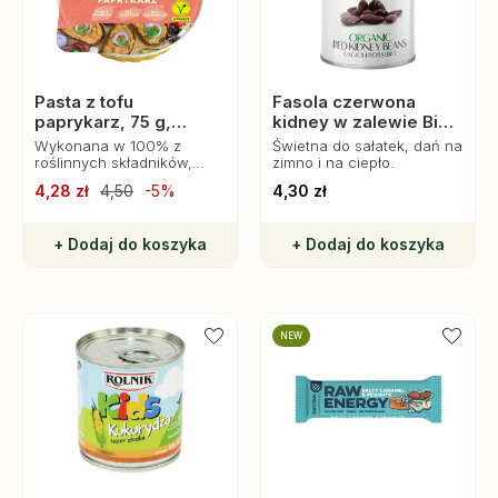
Pasta z tofu
Fasola czerwona
paprykarz, 75 g,
kidney w zalewie Bio,
Lunter
400 g, Manfuso
Wykonana w 100% z
Świetna do sałatek, dań na
roślinnych składników,
zimno i na ciepło.
pasta nie zawiera
4,28 zł
4,50
-5%
4,30 zł
konserwantów, oferując
jedynie prawdziwy smak i
aromat.
+ Dodaj do koszyka
+ Dodaj do koszyka
NEW