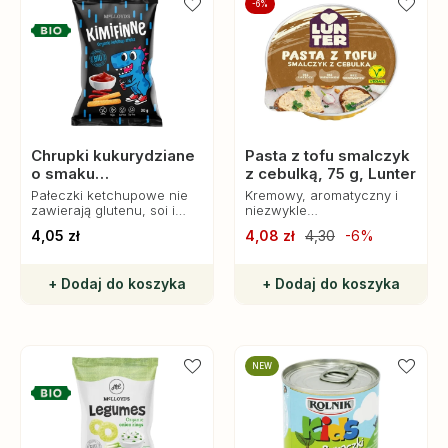
-6%
Chrupki kukurydziane
Pasta z tofu smalczyk
o smaku
z cebulką, 75 g, Lunter
ketchupowym bez
Pałeczki ketchupowe nie
Kremowy, aromatyczny i
glutenu Bio, 30 g,
zawierają glutenu, soi i
niezwykle
orzechów, są w pełni
satysfakcjonujący – idealny
McLloyd’s
4,05 zł
4,08 zł
4,30
-6%
bezpieczne dla osób z
do pieczywa, warzyw czy
alergiami i nietolerancjami
jako szybka przekąska.
pokarmowymi.
+ Dodaj do koszyka
+ Dodaj do koszyka
NEW