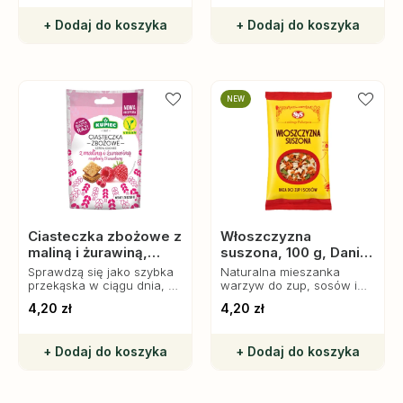
+ Dodaj do koszyka
+ Dodaj do koszyka
NEW
Ciasteczka zbożowe z
Włoszczyzna
maliną i żurawiną,
suszona, 100 g, Dania
Kupiec
Babci Zosi
Sprawdzą się jako szybka
Naturalna mieszanka
przekąska w ciągu dnia, a
warzyw do zup, sosów i
także jako dodatek do
marynat. Wzbogaca smak i
4,20 zł
4,20 zł
jogurtu, owsianki lub
wartość odżywczą potraw.
deserów.
+ Dodaj do koszyka
+ Dodaj do koszyka