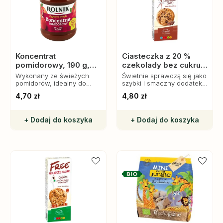
Koncentrat
Ciasteczka z 20 %
pomidorowy, 190 g,
czekolady bez cukru,
Rolnik
135 g, Bogutti
Wykonany ze świeżych
Świetnie sprawdzą się jako
pomidorów, idealny do
szybki i smaczny dodatek
zup, sosów i dań
do kawy, herbaty czy
4,70 zł
4,80 zł
jednogarnkowych.
mleka.
Naturalny smak i wartości
odżywcze.
+ Dodaj do koszyka
+ Dodaj do koszyka