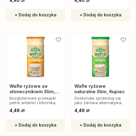
4,40 zł
4,40 zł
wspierając prawidłowe
funkcjonowanie układu
pokarmowego i
+ Dodaj do koszyka
+ Dodaj do koszyka
zwiększając uczucie
sytości.
Wafle ryżowe ze
Wafle ryżowe
słonecznikiem Slim,
naturalne Slim, Kupiec
Kupiec
Bezglutenowe przekąski
Doskonale sprawdzą się
pełne witamin i błonnika,
jako zdrowa alternatywa
idealne na zdrowe
dla tradycyjnych słodyczy.
4,49 zł
4,49 zł
śniadanie, przekąskę lub
dodatek do deserów.
+ Dodaj do koszyka
+ Dodaj do koszyka