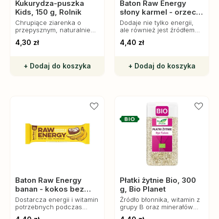
Kukurydza-puszka
Baton Raw Energy
Kids, 150 g, Rolnik
słony karmel - orzech
ziemny bez glutenu,
Chrupiące ziarenka o
Dodaje nie tylko energii,
50 g, Bombus
przepysznym, naturalnie
ale również jest źródłem
słodkim smaku (bez
naturalnych witamin,
4,30 zł
4,40 zł
dodatku cukru) i
minerałów i błonnika.
apetycznym, żółtym
kolorze. Nie oprze się im
+ Dodaj do koszyka
+ Dodaj do koszyka
żaden mały smakosz.
Baton Raw Energy
Płatki żytnie Bio, 300
banan - kokos bez
g, Bio Planet
glutenu, 50 g, Bombus
Dostarcza energii i witamin
Źródło błonnika, witamin z
potrzebnych podczas
grupy B oraz minerałów
aktywnego dnia.
takich jak magnez i żelazo,