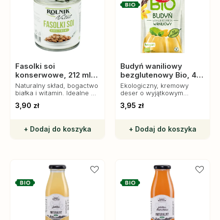
Fasolki soi
Budyń waniliowy
konserwowe, 212 ml,
bezglutenowy Bio, 40
Rolnik
g, Amylon
Naturalny skład, bogactwo
Ekologiczny, kremowy
białka i witamin. Idealne do
deser o wyjątkowym
zup, sałatek i dań
smaku wanilii. Idealny dla
3,90 zł
3,95 zł
azjatyckich.
całej rodziny.
+ Dodaj do koszyka
+ Dodaj do koszyka