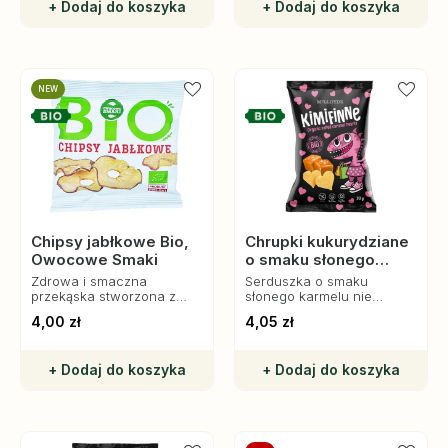
+ Dodaj do koszyka
+ Dodaj do koszyka
NEW
Chipsy jabłkowe Bio,
Chrupki kukurydziane
Owocowe Smaki
o smaku słonego
karmelu bez glutenu
Zdrowa i smaczna
Serduszka o smaku
Bio, 30 g, McLloyd’s
przekąska stworzona z
słonego karmelu nie
suszonych, drylowanych
zawierają glutenu, soi i
4,00 zł
4,05 zł
jabłek krojonych w
orzechów.
plasterki.
+ Dodaj do koszyka
+ Dodaj do koszyka