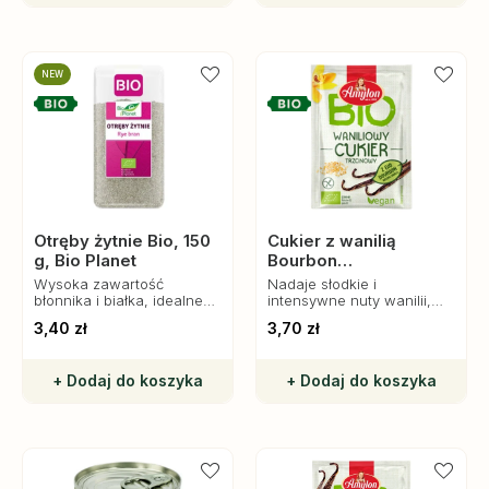
NEW
Otręby żytnie Bio, 150
Cukier z wanilią
g, Bio Planet
Bourbon
bezglutenowy Bio, 20
Wysoka zawartość
Nadaje słodkie i
g, Amylon
błonnika i białka, idealne
intensywne nuty wanilii,
do śniadań, wypieków i
które wzbogacą smak
3,40 zł
3,70 zł
dań warzywnych.
ciast, ciasteczek oraz
Naturalne wsparcie
puddingów.
trawienia.
+ Dodaj do koszyka
+ Dodaj do koszyka