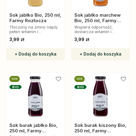
Sok jabłko Bio, 250 ml,
Sok jabłko marchew
Farmy Roztocza
Bio, 250 ml, Farmy
Roztocza
Tłoczony na zimno napój
Wspiera odporność,
pełen witamin i
dostarcza witamin i
antyoksydantów. Pochodzi
antyoksydantów. Idealny
3,99 zł
3,99 zł
z lokalnych upraw na
dla zdrowego stylu życia!
Roztoczu.
+ Dodaj do koszyka
+ Dodaj do koszyka
NEW
NEW
Sok burak jabłko Bio,
Sok burak kiszony Bio,
250 ml, Farmy
250 ml, Farmy