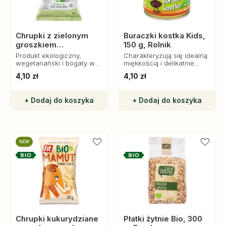
Chrupki z zielonym
Buraczki kostka Kids,
groszkiem
150 g, Rolnik
śmietankowo -
Produkt ekologiczny,
Charakteryzują się idealną
cebulowe bez glutenu
wegetariański i bogaty w
miękkością i delikatnie
błonnik. Idealne na co
słodkim smakiem, który
Bio, 35 g, McLloyd’s
4,10 zł
4,10 zł
dzień.
przypadnie do gustu
najmłodszym.
+ Dodaj do koszyka
+ Dodaj do koszyka
NEW
Chrupki kukurydziane
Płatki żytnie Bio, 300