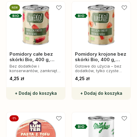
NEW
Pomidory całe bez
Pomidory krojone bez
skórki Bio, 400 g,
skórki Bio, 400 g,
Eureko
Eureko
Bez dodatków i
Gotowe do użycia – bez
konserwantów, zamknięte
dodatków, tylko czyste
w delikatnej zalewie,
składniki prosto z natury.
4,25 zł
4,25 zł
pozwalają cieszyć się
smakiem lata przez cały
rok.
+ Dodaj do koszyka
+ Dodaj do koszyka
-5%