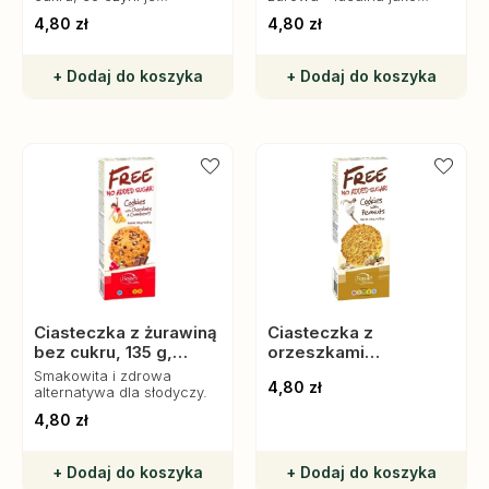
odpowiednimi dla
deser lub dodatek do
4,80 zł
4,80 zł
diabetyków i osób na
ulubionych wypieków.
diecie niskocukrowej.
+ Dodaj do koszyka
+ Dodaj do koszyka
Ciasteczka z żurawiną
Ciasteczka z
bez cukru, 135 g,
orzeszkami
Bogutti
arachidowymi bez
Smakowita i zdrowa
4,80 zł
cukru, 135 g, Bogutti
alternatywa dla słodyczy.
4,80 zł
+ Dodaj do koszyka
+ Dodaj do koszyka