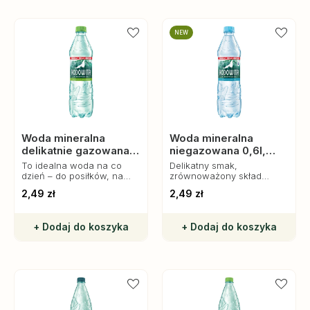
NEW
Woda mineralna
Woda mineralna
delikatnie gazowana
niegazowana 0,6l,
0,6l, Rodowita z
Rodowita z Roztocza
To idealna woda na co
Delikatny smak,
Roztocza
dzień – do posiłków, na
zrównoważony skład
trening czy do biura.
mineralny, idealna na co
2,49 zł
2,49 zł
dzień dla całej rodziny.
+ Dodaj do koszyka
+ Dodaj do koszyka