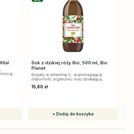
ital
Sok z dzikiej róży Bio, 500 ml, Bio
Ze
Planet
imb
,
tością
Bogaty w witaminę C, wspomagającą
Dos
odporność organizmu oraz działającą
her
antyoksydacyjnie. Doskonale sprawdzi się
kuc
15,80 zł
138
jako dodatek do codziennej diety.
+ Dodaj do koszyka