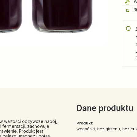
W
3
Dane produktu
y w wartości odżywcze napój,
Produkt:
i fermentacji, zachowuje
wegański, bez glutenu, bez cu
rawienie. Produkt jest
k żelazo, magnez i potas,