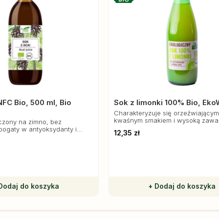
NFC Bio, 500 ml, Bio
Sok z limonki 100% Bio, EkoW
Charakteryzuje się orzeźwiającym
kwaśnym smakiem i wysoką zawar
oczony na zimno, bez
witaminy C.
bogaty w antyoksydanty i
12,35 zł
skonały dodatek do zdrowej
.
Dodaj do koszyka
+ Dodaj do koszyka