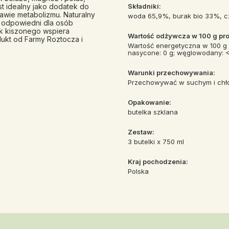
t idealny jako dodatek do
Składniki:
awie metabolizmu. Naturalny
woda 65,9%, burak bio 33%, cz
t odpowiedni dla osób
ak kiszonego wspiera
Wartość odżywcza w 100 g pro
ukt od Farmy Roztocza i
Wartość energetyczna w 100 g p
nasycone: 0 g; węglowodany: <2,5
Warunki przechowywania:
Przechowywać w suchym i chł
Opakowanie:
butelka szklana
Zestaw:
3 butelki x 750 ml
Kraj pochodzenia:
Polska