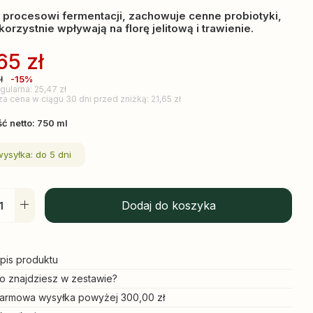
i procesowi fermentacji, zachowuje cenne probiotyki,
korzystnie wpływają na florę jelitową i trawienie.
,65
zł
ł
-15%
gularna: 25,47 zł
za cena w ciągu 30 dni przed zniżką: 21,65 zł
ć netto: 750 ml
wysyłka: do 5 dni
Dodaj do koszyka
pis produktu
o znajdziesz w zestawie?
armowa wysyłka powyżej 300,00 zł