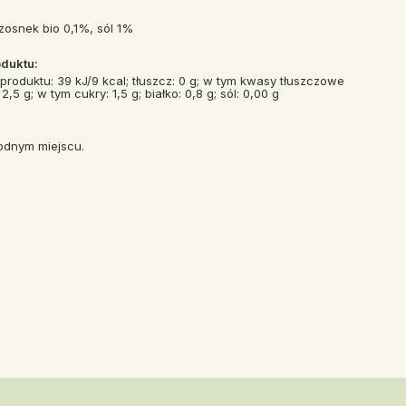
osnek bio 0,1%, sól 1%
duktu:
roduktu: 39 kJ/9 kcal; tłuszcz: 0 g; w tym kwasy tłuszczowe
 g; w tym cukry: 1,5 g; białko: 0,8 g; sól: 0,00 g
odnym miejscu.