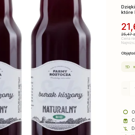
Dzięk
które 
21
25,47
z
Cena re
Najniżs
Objętoś
O
C
D