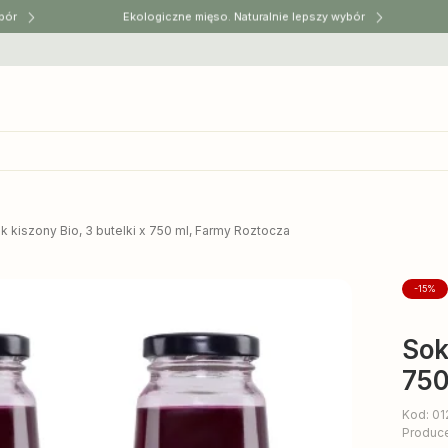
r
Ekologiczne mięso. Naturalnie lepszy wybór
k kiszony Bio, 3 butelki x 750 ml, Farmy Roztocza
-15%
Sok
750
Kod: 0
Produc