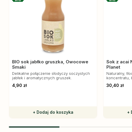
BIO sok jabłko gruszka, Owocowe
Sok z acai 
Smaki
Planet
Delikatne połączenie słodyczy soczystych
Naturalny, tł
jabłek i aromatycznych gruszek.
koncentratu, 
witaminy. Do
4,90 zł
30,40 zł
diety i koktajli
+ Dodaj do koszyka
+ 