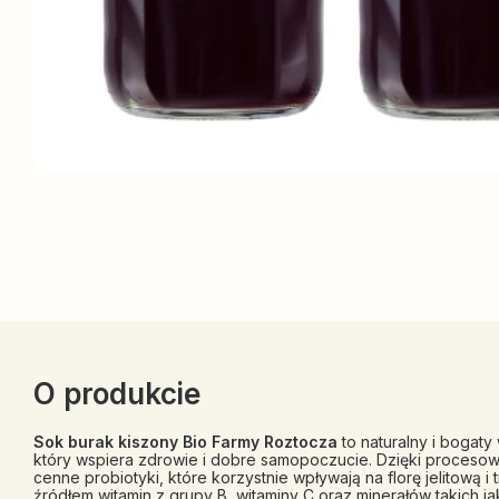
O produkcie
Sok burak kiszony Bio Farmy Roztocza
to naturalny i bogat
który wspiera zdrowie i dobre samopoczucie. Dzięki procesow
cenne probiotyki, które korzystnie wpływają na florę jelitową i t
źródłem witamin z grupy B, witaminy C oraz minerałów takich ja