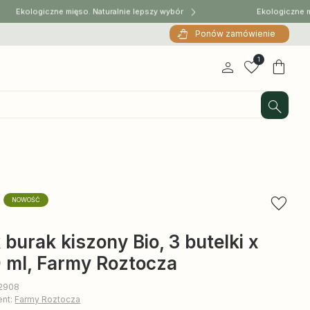
Ekologiczne mięso. Naturalnie lepszy wybór
Ekologiczne mięs
Ponów zamówienie
1
NOWOŚĆ
 burak kiszony Bio, 3 butelki x
 ml, Farmy Roztocza
12908
ent:
Farmy Roztocza