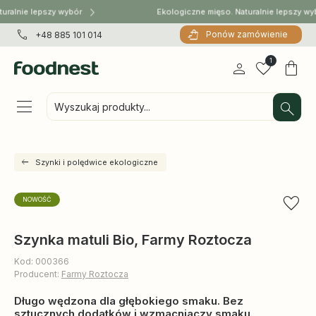
uralnie lepszy wybór
Ekologiczne mięso. Naturalnie lepszy wy
Ponów zamówienie
+48 885 101 014
1
Wyszukaj produkty...
Szynki i polędwice ekologiczne
NOWOŚĆ
Szynka matuli Bio, Farmy Roztocza
Kod: 000366
Producent:
Farmy Roztocza
Długo wędzona dla głębokiego smaku. Bez
sztucznych dodatków i wzmacniaczy smaku.