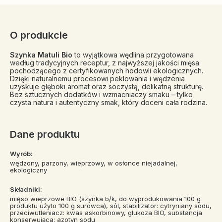
O produkcie
Szynka Matuli Bio
to wyjątkowa wędlina przygotowana
według tradycyjnych receptur, z najwyższej jakości mięsa
pochodzącego z certyfikowanych hodowli ekologicznych.
Dzięki naturalnemu procesowi peklowania i wędzenia
uzyskuje głęboki aromat oraz soczystą, delikatną strukturę.
Bez sztucznych dodatków i wzmacniaczy smaku – tylko
czysta natura i autentyczny smak, który doceni cała rodzina.
Dane produktu
Wyrób:
wędzony, parzony, wieprzowy, w osłonce niejadalnej,
ekologiczny
Składniki:
mięso wieprzowe BIO (szynka b/k, do wyprodukowania 100 g
produktu użyto 100 g surowca), sól, stabilizator: cytryniany sodu,
przeciwutleniacz: kwas askorbinowy, glukoza BIO, substancja
konserwująca: azotyn sodu