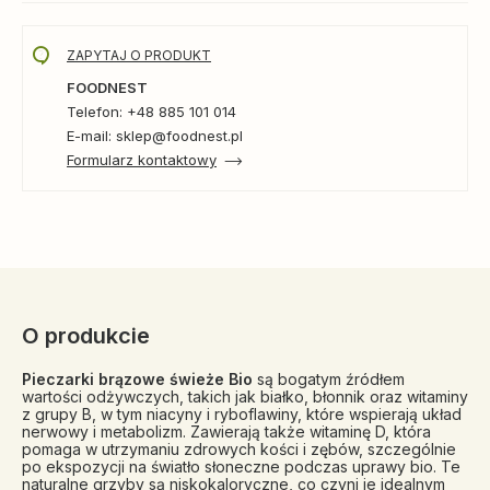
ZAPYTAJ O PRODUKT
FOODNEST
Telefon: +48 885 101 014
E-mail: sklep@foodnest.pl
Formularz kontaktowy
O produkcie
Pieczarki brązowe świeże Bio
są bogatym źródłem
wartości odżywczych, takich jak białko, błonnik oraz witaminy
z grupy B, w tym niacyny i ryboflawiny, które wspierają układ
nerwowy i metabolizm. Zawierają także witaminę D, która
pomaga w utrzymaniu zdrowych kości i zębów, szczególnie
po ekspozycji na światło słoneczne podczas uprawy bio. Te
naturalne grzyby są niskokaloryczne, co czyni je idealnym