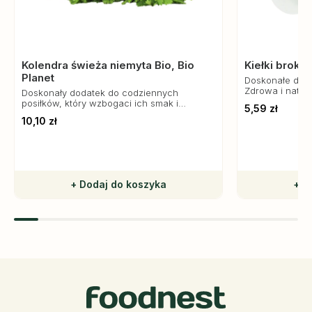
Kolendra świeża niemyta Bio, Bio
Kiełki brokuł
Planet
Doskonałe do s
Zdrowa i natur
Doskonały dodatek do codziennych
posiłków, który wzbogaci ich smak i
5,59 zł
wartość odżywczą.
10,10 zł
+ Dodaj do koszyka
+ D