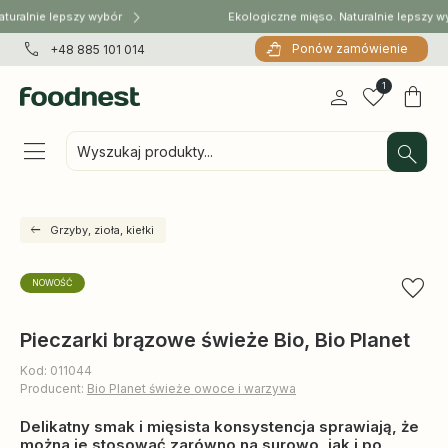
turalnie lepszy wybór
Ekologiczne mięso. Naturalnie lepszy w
Ponów zamówienie
+48 885 101 014
1
Wyszukaj produkty...
Grzyby, zioła, kiełki
NOWOŚĆ
Pieczarki brązowe świeże Bio, Bio Planet
Kod: 011044
Producent:
Bio Planet świeże owoce i warzywa
Delikatny smak i mięsista konsystencja sprawiają, że
można je stosować zarówno na surowo, jak i po