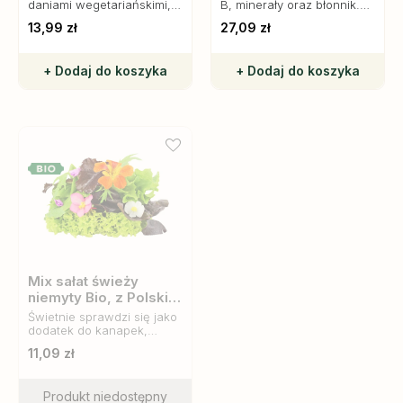
daniami wegetariańskimi,
B, minerały oraz błonnik.
zupami, makaronami czy
Idealny do sałatek, zup i
13,99 zł
27,09 zł
risotto.
potraw wegetariańskich.
Wspiera odporność i
trawienie.
+ Dodaj do koszyka
+ Dodaj do koszyka
Mix sałat świeży
niemyty Bio, z Polski,
Bio Planet
Świetnie sprawdzi się jako
dodatek do kanapek,
burgerów, a także jako
11,09 zł
baza do lekkich,
dietetycznych dań.
Produkt niedostępny