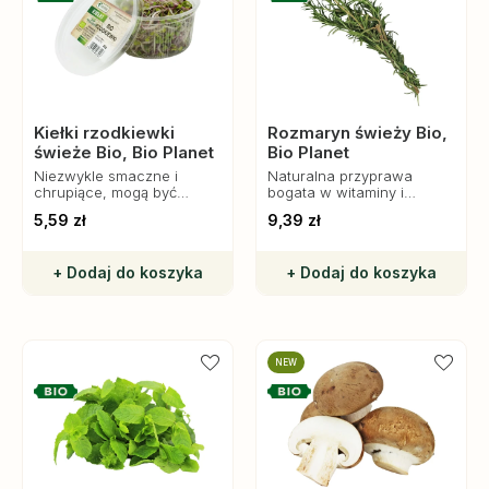
Kiełki rzodkiewki
Rozmaryn świeży Bio,
świeże Bio, Bio Planet
Bio Planet
Niezwykle smaczne i
Naturalna przyprawa
chrupiące, mogą być
bogata w witaminy i
spożywane na surowo lub
antyoksydanty, idealna do
5,59 zł
9,39 zł
jako element zdrowych
mięs, ryb, warzyw i sosów.
przekąsek.
Wzmacnia odporność i
dodaje aromatu potrawom.
+ Dodaj do koszyka
+ Dodaj do koszyka
NEW