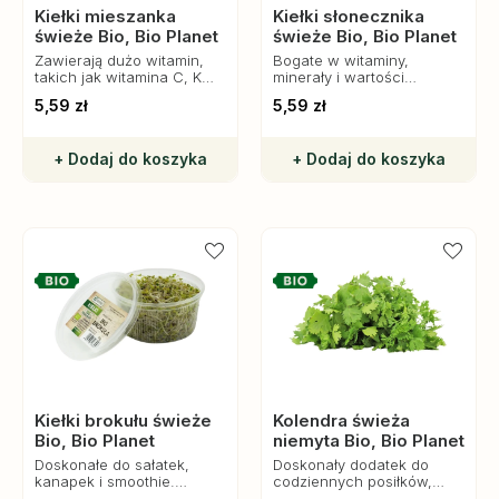
Kiełki mieszanka
Kiełki słonecznika
świeże Bio, Bio Planet
świeże Bio, Bio Planet
Zawierają dużo witamin,
Bogate w witaminy,
takich jak witamina C, K
minerały i wartości
oraz witaminy z grupy B,
odżywcze. Idealne do
5,59 zł
5,59 zł
które wspomagają układ
sałatek, kanapek i
odpornościowy i
smoothies. Zdrowa i
energetyczny.
naturalna przekąska.
+ Dodaj do koszyka
+ Dodaj do koszyka
Kiełki brokułu świeże
Kolendra świeża
Bio, Bio Planet
niemyta Bio, Bio Planet
Doskonałe do sałatek,
Doskonały dodatek do
kanapek i smoothie.
codziennych posiłków,
Zdrowa i naturalna
który wzbogaci ich smak i