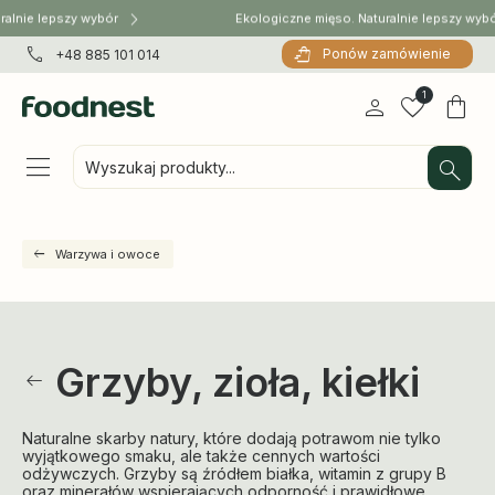
alnie lepszy wybór
Ekologiczne mięso. Naturalnie lepszy wybó
Ponów zamówienie
+48 885 101 014
1
Wyszukaj produkty...
Warzywa i owoce
Grzyby, zioła, kiełki
Naturalne skarby natury, które dodają potrawom nie tylko
wyjątkowego smaku, ale także cennych wartości
odżywczych. Grzyby są źródłem białka, witamin z grupy B
oraz minerałów wspierających odporność i prawidłowe