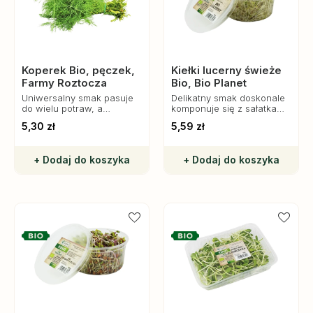
Koperek Bio, pęczek,
Kiełki lucerny świeże
Farmy Roztocza
Bio, Bio Planet
Uniwersalny smak pasuje
Delikatny smak doskonale
do wielu potraw, a
komponuje się z sałatkami,
regularne spożywanie
kanapkami, smoothie czy
5,30 zł
5,59 zł
korzystnie wpływa na
jogurtami, dodając
zdrowie i witalność.
potrawom wartości
odżywczych i świeżości.
+ Dodaj do koszyka
+ Dodaj do koszyka