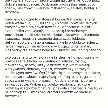
olejków eterycznych, które wspierają trawienie, odporność i
dobre samopoczucie. Doskonale podkreślają smak zup,
sosów, pieczonych warzyw, makaronów, sałatek, koktajli i
deserów.
Kiełki ekologiczne to natomiast koncentrat życia i energii,
pełen witamin C, E, K, folianów, chlorofilu oraz naturalnych
enzymów wspierających trawienie i odporność. Kiełki
słonecznika zachwycają chrupkością i orzechowym
posmakiem, kiełki rzodkiewki dodają potrawom pikantności i
świeżości, lucerna i rzeżucha dostarczają lekkości i
delikatnego zielonego aromatu, a kiełki brokułu to jeden z
najcenniejszych superfoodów — bogaty w sulforafan,
niezbędny dla zdrowia komórek i układu immunologicznego.
Ekologiczne grzyby, zioła i kiełki idealnie komponują się w
nowoczesnej kuchni — świetne do sałatek, tostów,
makaronów, risotto, pizzy, omletów, zup krem, koktajli
warzywnych, domowych past, wrapów czy zdrowych
lunchowych bowlów. Wyróżniają się intensywnym aromatem,
naturalnym smakiem i najwyższą jakością, a ich regularne
spożywanie wspiera organizm, dodaje energii i poprawia
samopoczucie. Wybierz produkty ekologiczne, które
powstają w zgodzie z naturą i pozwalają czerpać z niej to, co
najcenniejsze – świeżość, aromat i prawdziwe wartości
odżywcze.