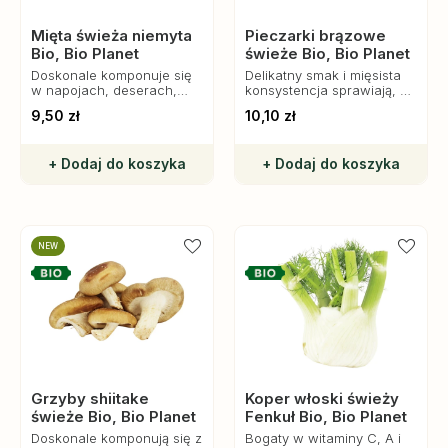
Mięta świeża niemyta
Pieczarki brązowe
Bio, Bio Planet
świeże Bio, Bio Planet
Doskonale komponuje się
Delikatny smak i mięsista
w napojach, deserach,
konsystencja sprawiają, że
sałatkach czy jako dodatek
można je stosować
9,50 zł
10,10 zł
do mięs i ryb, wzbogacając
zarówno na surowo, jak i
smak potraw.
po obróbce termicznej.
+ Dodaj do koszyka
+ Dodaj do koszyka
NEW
Grzyby shiitake
Koper włoski świeży
świeże Bio, Bio Planet
Fenkuł Bio, Bio Planet
Doskonale komponują się z
Bogaty w witaminy C, A i