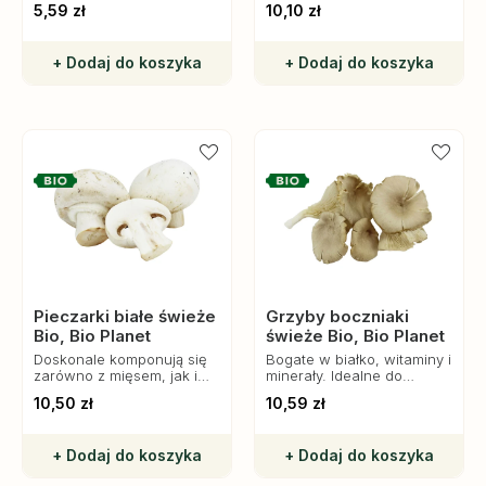
5,59 zł
10,10 zł
przekąska.
wartość odżywczą.
+ Dodaj do koszyka
+ Dodaj do koszyka
Pieczarki białe świeże
Grzyby boczniaki
Bio, Bio Planet
świeże Bio, Bio Planet
Doskonale komponują się
Bogate w białko, witaminy i
zarówno z mięsem, jak i
minerały. Idealne do
warzywami, sałatkami, a
sałatek, zup, makaronów i
10,50 zł
10,59 zł
także jako dodatek do
dań mięsnych.
makaronów i zup.
+ Dodaj do koszyka
+ Dodaj do koszyka