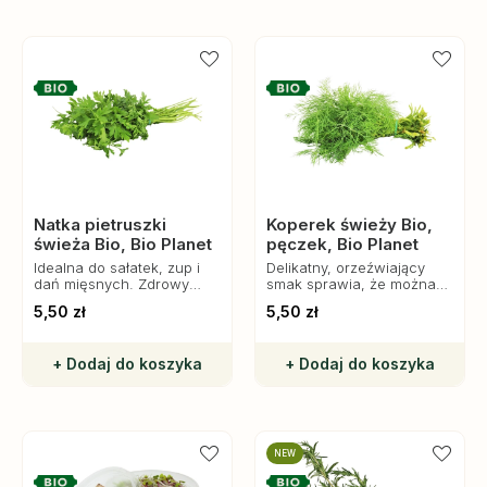
Natka pietruszki
Koperek świeży Bio,
świeża Bio, Bio Planet
pęczek, Bio Planet
Idealna do sałatek, zup i
Delikatny, orzeźwiający
dań mięsnych. Zdrowy
smak sprawia, że można
dodatek do codziennej
go używać zarówno na
5,50 zł
5,50 zł
diety.
surowo, jak i do dekoracji
potraw.
+ Dodaj do koszyka
+ Dodaj do koszyka
NEW