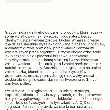
Grzyby, zioła i kiełki ekologiczne to produkty, które łączą w
sobie wyjątkowy smak, świeżość i moc natury, będąc
idealnym uzupełnieniem zdrowej kuchni. W naszej ofercie
znajdziesz starannie wyselekcjonowane pieczarki, boczniaki,
aromatyczne zioła oraz kiełki pełne witamin i enzymów,
wspierających pracę organizmu. Grzyby ekologiczne, takie
jak pieczarki białe i pieczarki brązowe, zachwycają
subtelnym smakiem, delikatną strukturą i wszechstronnym
zastosowaniem — od sałatek, past i zapiekanek po dania z
patelni i kremowe sosy. Boczniaki ekologiczne to naturalne
źródło białka, błonnika i cennych antyoksydantów,
doceniane za mięsistą konsystencję i niezwykły aromat —
doskonałe do grillowania, duszenia i tworzenia roślinnych
dań typu pulled.
Świeże zioła ekologiczne, takie jak mięta, rozmaryn,
koperek, kolendra, bazylia czy tymianek, dodają potrawom
nie tylko wyjątkowego aromatu i lekkości, ale także cennych
składników odżywczych — w tym witaminy A, C, K oraz
magnezu i żelaza. To prawdziwa skarbnica naturalnych