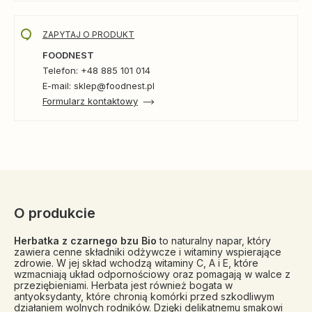
ZAPYTAJ O PRODUKT
FOODNEST
Telefon: +48 885 101 014
E-mail: sklep@foodnest.pl
Formularz kontaktowy
O produkcie
Herbatka z czarnego bzu Bio
to naturalny napar, który
zawiera cenne składniki odżywcze i witaminy wspierające
zdrowie. W jej skład wchodzą witaminy C, A i E, które
wzmacniają układ odpornościowy oraz pomagają w walce z
przeziębieniami. Herbata jest również bogata w
antyoksydanty, które chronią komórki przed szkodliwym
działaniem wolnych rodników. Dzięki delikatnemu smakowi