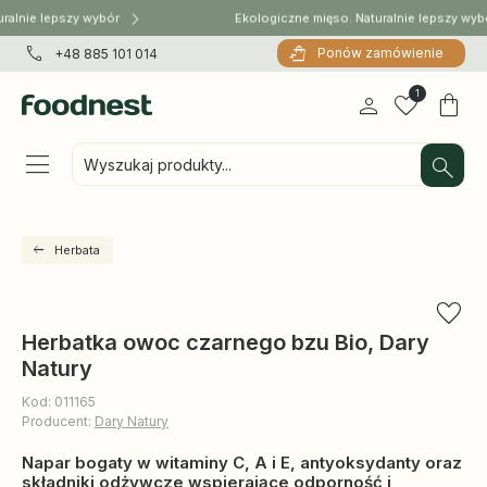
ralnie lepszy wybór
Ekologiczne mięso. Naturalnie lepszy wyb
Ponów zamówienie
+48 885 101 014
1
Wyszukaj produkty...
Herbata
Herbatka owoc czarnego bzu Bio, Dary
Natury
Kod: 011165
Producent:
Dary Natury
Napar bogaty w witaminy C, A i E, antyoksydanty oraz
składniki odżywcze wspierające odporność i