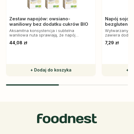
Zestaw napojów: owsiano-
Napój sojowy
waniliowy bez dodatku cukrów BIO
bezglutenow
Aksamitna konsystencja i subtelna
Wytwarzany z e
waniliowa nuta sprawiają, że napój
zawiera dodatk
doskonale komponuje się z kawą, płatkami
substancji, a j
44,08 zł
7,29 zł
śniadaniowymi, koktajlami oraz wypiekami.
sprawia, że św
koktajlami, ow
+ Dodaj do koszyka
+ D