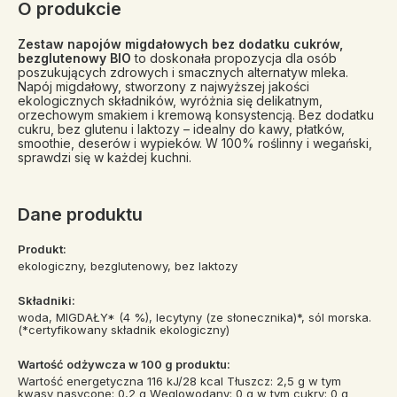
O produkcie
Zestaw napojów migdałowych bez dodatku cukrów,
bezglutenowy BIO
to doskonała propozycja dla osób
poszukujących zdrowych i smacznych alternatyw mleka.
Napój migdałowy, stworzony z najwyższej jakości
ekologicznych składników, wyróżnia się delikatnym,
orzechowym smakiem i kremową konsystencją. Bez dodatku
cukru, bez glutenu i laktozy – idealny do kawy, płatków,
smoothie, deserów i wypieków. W 100% roślinny i wegański,
sprawdzi się w każdej kuchni.
Dane produktu
Produkt:
ekologiczny, bezglutenowy, bez laktozy
Składniki:
woda, MIGDAŁY* (4 %), lecytyny (ze słonecznika)*, sól morska.
(*certyfikowany składnik ekologiczny)
Wartość odżywcza w 100 g produktu:
Wartość energetyczna 116 kJ/28 kcal Tłuszcz: 2,5 g w tym
kwasy nasycone: 0,2 g Węglowodany: 0 g w tym cukry: 0 g