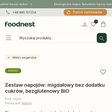
ralnie lepszy wybór
Ekologiczne mięso. Naturalnie lepszy wyb
Ponów zamówienie
+48 885 101 014
1
Wyszukaj produkty...
Mleko wegańskie
NOWOŚĆ
Zestaw napojów: migdałowy bez dodatku
cukrów, bezglutenowy BIO
Kod: nayyu
Producent:
Natumi