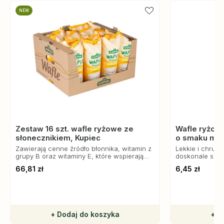
NEW
Zestaw 16 szt. wafle ryżowe ze
Wafle ryżow
słonecznikiem, Kupiec
o smaku man
Zawierają cenne źródło błonnika, witamin z
Lekkie i chrupi
grupy B oraz witaminy E, które wspierają
doskonale spra
układ odpornościowy i poprawiają
alternatywa dl
66,81 zł
6,45 zł
samopoczucie.
+ Dodaj do koszyka
+ D