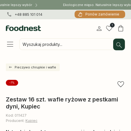
ralnie lepszy wybór
Ekologiczne mięso. Naturalnie lepszy wyb
Ponów zamówienie
+48 885 101 014
1
Wyszukaj produkty...
Pieczywo chrupkie i wafle
-7%
Zestaw 16 szt. wafle ryżowe z pestkami
dyni, Kupiec
Kod: 011427
Producent:
Kupiec