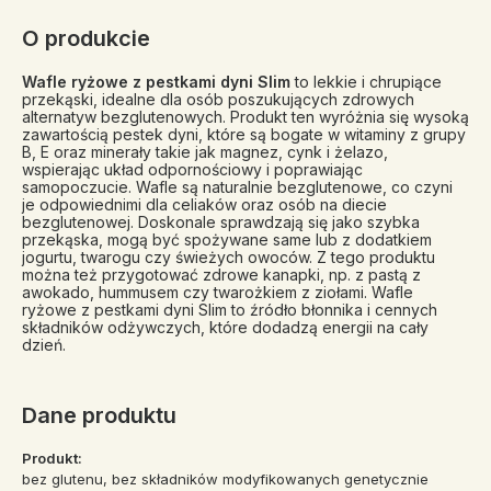
O produkcie
Wafle ryżowe z pestkami dyni Slim
to lekkie i chrupiące
przekąski, idealne dla osób poszukujących zdrowych
alternatyw bezglutenowych. Produkt ten wyróżnia się wysoką
zawartością pestek dyni, które są bogate w witaminy z grupy
B, E oraz minerały takie jak magnez, cynk i żelazo,
wspierając układ odpornościowy i poprawiając
samopoczucie. Wafle są naturalnie bezglutenowe, co czyni
je odpowiednimi dla celiaków oraz osób na diecie
bezglutenowej. Doskonale sprawdzają się jako szybka
przekąska, mogą być spożywane same lub z dodatkiem
jogurtu, twarogu czy świeżych owoców. Z tego produktu
można też przygotować zdrowe kanapki, np. z pastą z
awokado, hummusem czy twarożkiem z ziołami. Wafle
ryżowe z pestkami dyni Slim to źródło błonnika i cennych
składników odżywczych, które dodadzą energii na cały
dzień.
Dane produktu
Produkt:
bez glutenu, bez składników modyfikowanych genetycznie