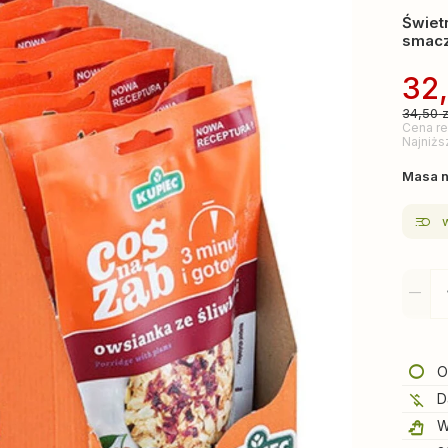
Świet
smacz
32
34,50
z
Cena re
Najniżs
Masa n
O
D
W