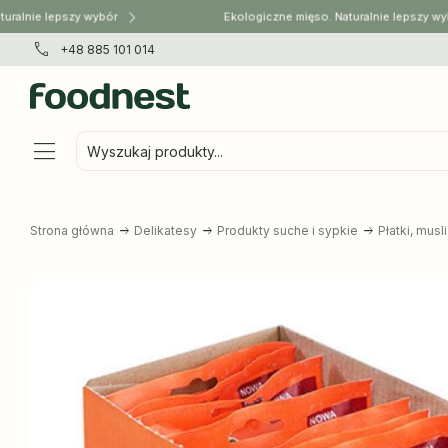
alnie lepszy wybór
Ekologiczne mięso. Naturalnie lepszy wybó
+48 885 101 014
Wyszukaj produkty...
Strona główna
Delikatesy
Produkty suche i sypkie
Płatki, musli