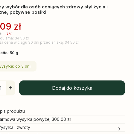
ny wybór dla osób ceniących zdrowy styl życia i
ne, pożywne posiłki.
,09
zł
ł
-7%
gularna: 34,50 zł
za cena w ciągu 30 dni przed zniżką: 34,50 zł
etto: 50 g
wysyłka: do 3 dni
Dodaj do koszyka
pis produktu
armowa wysyłka powyżej 300,00 zł
ysyłka i zwroty