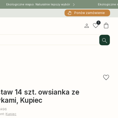
Ekologiczne mięso. Naturalnie lepszy wybór
Ekologiczne mięs
Ponów zamówienie
1
taw 14 szt. owsianka ze
wkami, Kupiec
11496
ent:
Kupiec