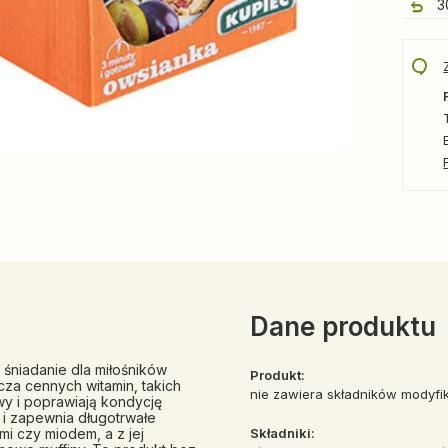
3
Dane produktu
 śniadanie dla miłośników
Produkt:
za cennych witamin, takich
nie zawiera składników modyf
owy i poprawiają kondycję
 i zapewnia długotrwałe
mi czy miodem, a z jej
Składniki: