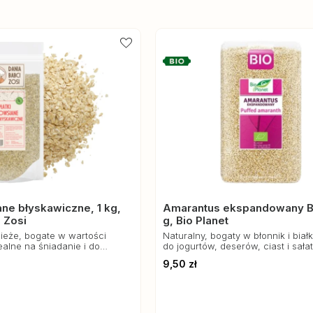
ane błyskawiczne, 1 kg,
Amarantus ekspandowany Bi
 Zosi
g, Bio Planet
ieże, bogate w wartości
Naturalny, bogaty w błonnik i biał
alne na śniadanie i do
do jogurtów, deserów, ciast i sała
9,50 zł