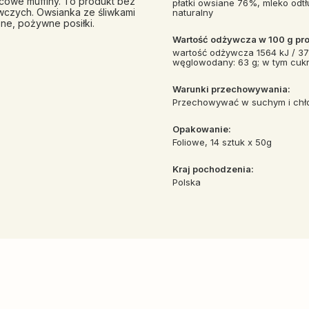
cowe muffiny. To produkt bez
płatki owsiane 76%, mleko odtł
ywczych. Owsianka ze śliwkami
naturalny
ne, pożywne posiłki.
Wartość odżywcza w 100 g pro
wartość odżywcza 1564 kJ / 371
węglowodany: 63 g; w tym cukry: 
Warunki przechowywania:
Przechowywać w suchym i chł
Opakowanie:
Foliowe, 14 sztuk x 50g
Kraj pochodzenia:
Polska