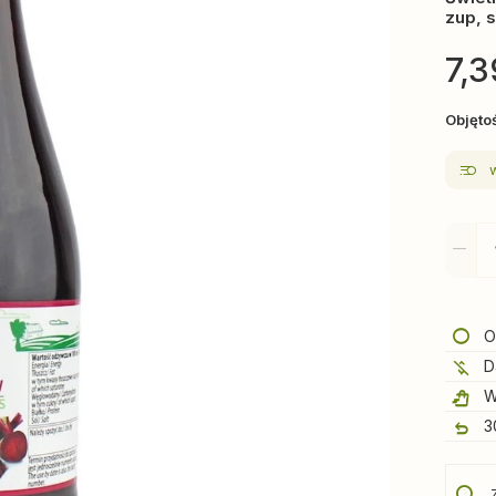
zup, s
7,3
Objęto
O
D
W
3