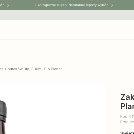
r
Ekologiczne mięso. Naturalnie lepszy wybór
s z buraków Bio, 330ml, Bio Planet
Zak
Pla
Kod: 01
Produc
Świet