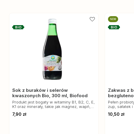
NEW
Sok z buraków i selerów
Zakwas z b
kwaszonych Bio, 300 ml, Biofood
bezgluteno
Produkt jest bogaty w witaminy B1, B2, C, E,
Pełen probiot
K1 oraz minerały, takie jak magnez, wapń,
zup, sałatek 
żelazo i mangan.
7,90 zł
10,50 zł