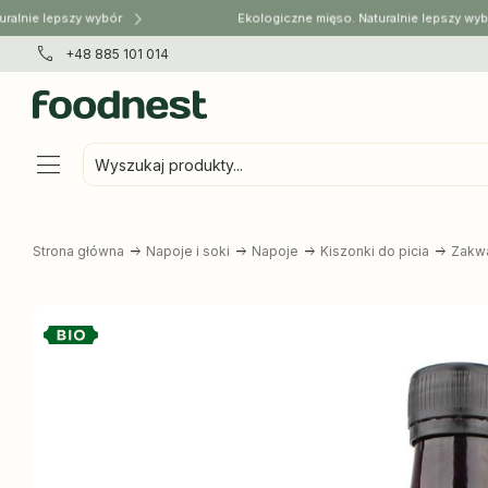
alnie lepszy wybór
Ekologiczne mięso. Naturalnie lepszy wybó
+48 885 101 014
Wyszukaj produkty...
Strona główna
Napoje i soki
Napoje
Kiszonki do picia
Zakwa