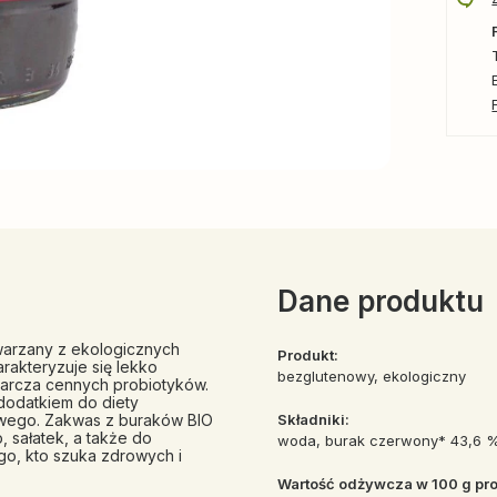
Dane produktu
warzany z ekologicznych
Produkt:
rakteryzuje się lekko
bezglutenowy, ekologiczny
tarcza cennych probiotyków.
 dodatkiem do diety
wego. Zakwas z buraków BIO
Składniki:
, sałatek, a także do
woda, burak czerwony* 43,6 %,
go, kto szuka zdrowych i
Wartość odżywcza w 100 g pro