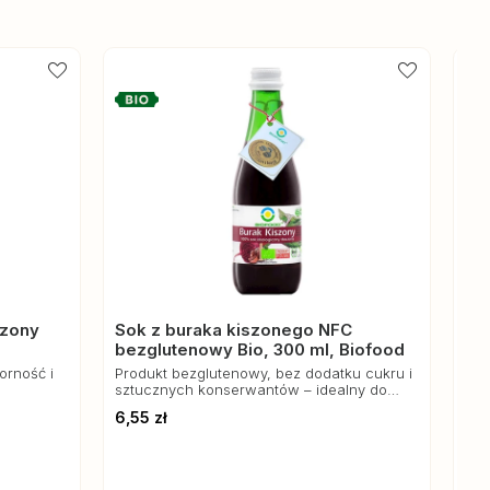
-5%
szony
Sok z buraka kiszonego NFC
Ba
bezglutenowy Bio, 300 ml, Biofood
bu
Kl
orność i
Produkt bezglutenowy, bez dodatku cukru i
Moż
sztucznych konserwantów – idealny do
sos
codziennego spożycia w celu wspierania
dań
6,55 zł
13,
zdrowia.
letn