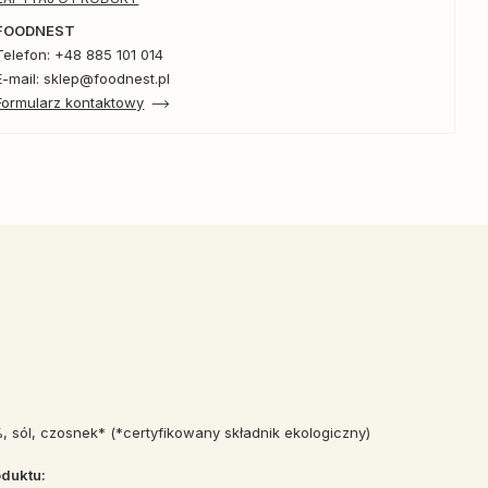
FOODNEST
Telefon: +48 885 101 014
E-mail: sklep@foodnest.pl
Formularz kontaktowy
 sól, czosnek* (*certyfikowany składnik ekologiczny)
duktu: