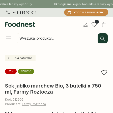
ralnie lepszy wybór
Ekologiczne mięso. Naturalnie lepszy wyb
Ponów zamówienie
+48 885 101 014
1
Wyszukaj produkty...
Soki naturalne
-15%
NOWOŚĆ
Sok jabłko marchew Bio, 3 butelki x 750
ml, Farmy Roztocza
Kod: 012905
Producent:
Farmy Roztocza