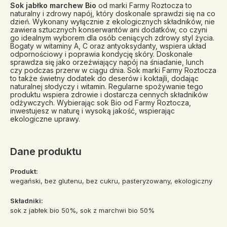
Sok jabłko marchew Bio
od marki Farmy Roztocza to
naturalny i zdrowy napój, który doskonale sprawdzi się na co
dzień. Wykonany wyłącznie z ekologicznych składników, nie
zawiera sztucznych konserwantów ani dodatków, co czyni
go idealnym wyborem dla osób ceniących zdrowy styl życia.
Bogaty w witaminy A, C oraz antyoksydanty, wspiera układ
odpornościowy i poprawia kondycję skóry. Doskonale
sprawdza się jako orzeźwiający napój na śniadanie, lunch
czy podczas przerw w ciągu dnia. Sok marki Farmy Roztocza
to także świetny dodatek do deserów i koktajli, dodając
naturalnej słodyczy i witamin. Regularne spożywanie tego
produktu wspiera zdrowie i dostarcza cennych składników
odżywczych. Wybierając sok Bio od Farmy Roztocza,
inwestujesz w naturę i wysoką jakość, wspierając
ekologiczne uprawy.
Dane produktu
Produkt:
wegański, bez glutenu, bez cukru, pasteryzowany, ekologiczny
Składniki:
sok z jabłek bio 50%, sok z marchwi bio 50%