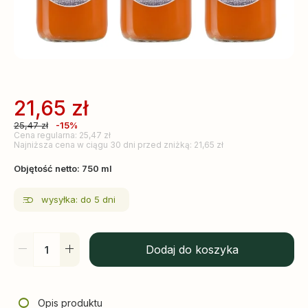
21,65
zł
25,47
zł
-15%
Cena regularna: 25,47 zł
Najniższa cena w ciągu 30 dni przed zniżką: 21,65 zł
Objętość netto: 750 ml
wysyłka: do 5 dni
Dodaj do koszyka
Opis produktu