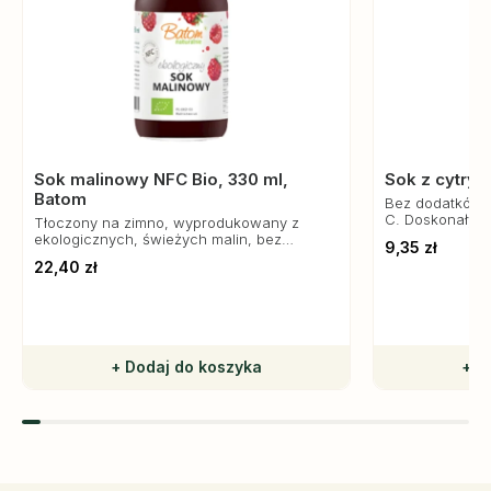
Sok malinowy NFC Bio, 330 ml,
Sok z cytryn
Batom
Bez dodatków, 
C. Doskonały do
Tłoczony na zimno, wyprodukowany z
deserów.
ekologicznych, świeżych malin, bez
9,35 zł
dodatku koncentratów.
22,40 zł
+ Dodaj do koszyka
+ D