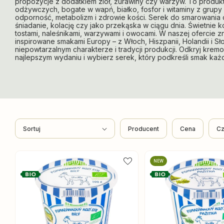
propozycje z dodatkiem ziół, żurawiny czy warzyw. To produkt
odżywczych, bogate w wapń, białko, fosfor i witaminy z grupy 
odporność, metabolizm i zdrowie kości. Serek do smarowania
śniadanie, kolację czy jako przekąska w ciągu dnia. Świetnie
tostami, naleśnikami, warzywami i owocami. W naszej ofercie z
inspirowane smakami Europy – z Włoch, Hiszpanii, Holandii i Sł
niepowtarzalnym charakterze i tradycji produkcji. Odkryj kre
najlepszym wydaniu i wybierz serek, który podkreśli smak każ
Sortuj
Producent
Cena
Cz
NEW