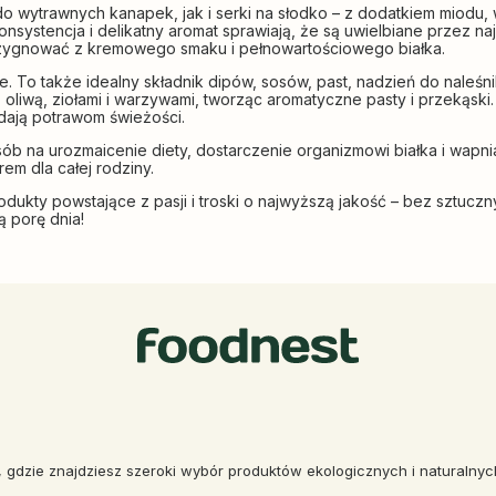
 do wytrawnych kanapek, jak i serki na słodko – z dodatkiem miodu,
onsystencja i delikatny aromat sprawiają, że są uwielbiane przez n
 rezygnować z kremowego smaku i pełnowartościowego białka.
e. To także idealny składnik dipów, sosów, past, nadzień do naleś
oliwą, ziołami i warzywami, tworząc aromatyczne pasty i przekąski
adają potrawom świeżości.
 na urozmaicenie diety, dostarczenie organizmowi białka i wapnia,
em dla całej rodziny.
odukty powstające z pasji i troski o najwyższą jakość – bez sztucz
 porę dnia!
, gdzie znajdziesz szeroki wybór produktów ekologicznych i naturalny