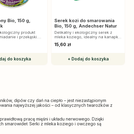
ny Bio, 150 g,
Serek kozi do smarowania
ak
Bio, 150 g, Andechser Natur
ekologiczny produkt
Delikatny i ekologiczny serek z
niadanie i przekąski.
mleka koziego, idealny na kanapki i
ystencja i bogaty
przekąski, bogaty w witaminy i
15,60 zł
składniki odżywcze.
daj do koszyka
+ Dodaj do koszyka
ników, dipów czy dań na ciepło – jest niezastąpionym
rowania najwyższej jakości – od klasycznych twarożków z
 prawidłową pracę mięśni i układu nerwowego. Dzięki
ch smarowideł. Serki z mleka koziego i owczego są