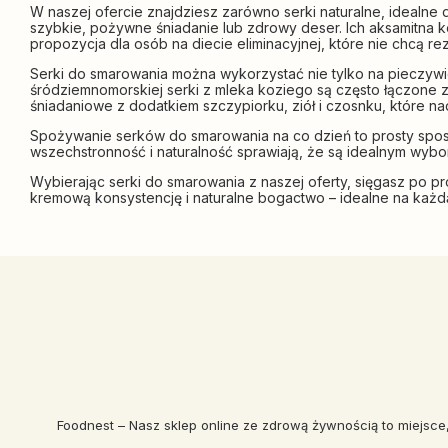
W naszej ofercie znajdziesz zarówno serki naturalne, idealne
szybkie, pożywne śniadanie lub zdrowy deser. Ich aksamitna k
propozycja dla osób na diecie eliminacyjnej, które nie chcą
Serki do smarowania można wykorzystać nie tylko na pieczywi
śródziemnomorskiej serki z mleka koziego są często łączone z 
śniadaniowe z dodatkiem szczypiorku, ziół i czosnku, które n
Spożywanie serków do smarowania na co dzień to prosty sposób
wszechstronność i naturalność sprawiają, że są idealnym wybor
Wybierając serki do smarowania z naszej oferty, sięgasz po pr
kremową konsystencję i naturalne bogactwo – idealne na każdą
Foodnest – Nasz sklep online ze zdrową żywnością to miejsce