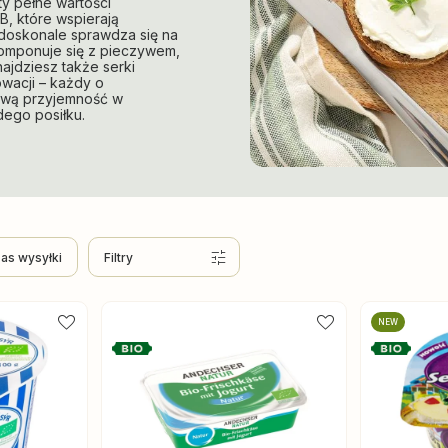
y pełne wartości
B, które wspierają
 doskonale sprawdza się na
 komponuje się z pieczywem,
najdziesz także serki
owacji – każdy o
mową przyjemność w
dego posiłku.
as wysyłki
Filtry
NEW