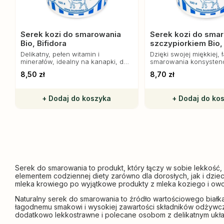
Serek kozi do smarowania
Serek kozi do sma
Bio, Bifidora
szczypiorkiem Bio, 
Delikatny, pełen witamin i
Dzięki swojej miękkiej, 
minerałów, idealny na kanapki, do
smarowania konsystencj
dipów i sosów. Zdrowa i naturalna
sprawdza się na kanap
8,50 zł
8,70 zł
alternatywa dla tradycyjnych
tostach czy jako dodat
serów.
i warzyw.
+ Dodaj do koszyka
+ Dodaj do ko
Serek do smarowania to produkt, który łączy w sobie lekkość,
elementem codziennej diety zarówno dla dorosłych, jak i dzie
mleka krowiego po wyjątkowe produkty z mleka koziego i ow
Naturalny serek do smarowania to źródło wartościowego białka,
łagodnemu smakowi i wysokiej zawartości składników odżywczy
dodatkowo lekkostrawne i polecane osobom z delikatnym układ