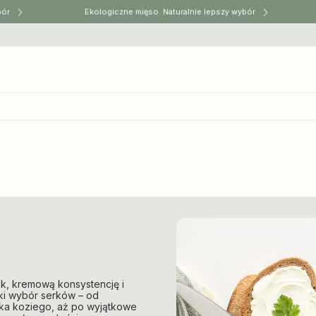
ór
Ekologiczne mięso. Naturalnie lepszy wybór
ak, kremową konsystencję i
ki wybór serków – od
eka koziego, aż po wyjątkowe