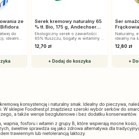
rowania ze
Serek kremowy naturalny 65
Ser smażo
Bifidora
% tł. Bio, 175 g, Andechser
Frąckowi
Natur
łatwej do
Ekologiczny serek o zawartości
Naturalny, 
i, idealnie
65% tłuszczu, bogaty w witaminy i
idealny na ś
kach,
kwasy tłuszczowe, idealny do
Miękka kons
12,70 zł
12,80 zł
ek do serów
śniadań, deserów i dań
smak.
wytrawnych.
szyka
+ Dodaj do koszyka
+ Do
 kremową konsystencję i naturalny smak. Idealny do pieczywa, naleś
ci. W sklepie Foodnest.pl znajdziesz szeroki wybór serków do sma
czego, a także wersje bezglutenowe i bez dodatku konserwantów.
 wapnia, fosforu i witamin z grupy B, które wspierają mocne kości,
ch, świetnie sprawdza się jako zdrowa alternatywa dla tradycyjny
em trawiennym lub nietolerancją laktozy.