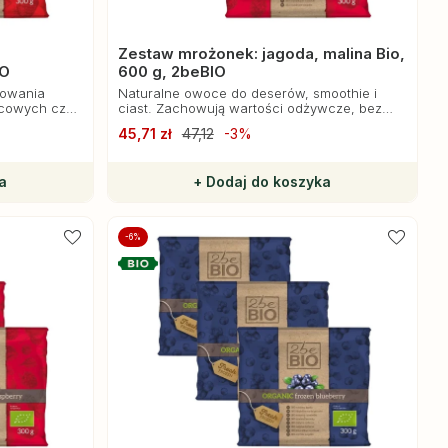
Zestaw mrożonek: jagoda, malina Bio,
IO
600 g, 2beBIO
towania
Naturalne owoce do deserów, smoothie i
ocowych czy
ciast. Zachowują wartości odżywcze, bez
ków
sztucznych dodatków.
45,71 zł
47,12
-3%
a
+ Dodaj do koszyka
-6%