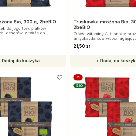
żona Bio, 300 g, 2beBIO
Truskawka mrożona Bio, 30
2beBIO
tek do jogurtów, płatków
h, deserów, a także do
Źródło witaminy C, błonnika oraz
ia smoothie czy sosów.
antyoksydantów wspomagający
organizmu.
21,50 zł
+ Dodaj do koszyka
+ Dodaj do koszyk
-3%