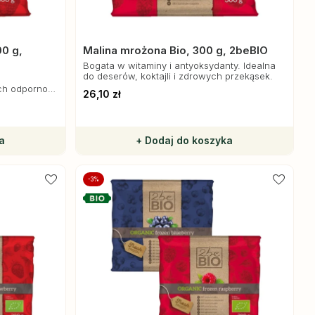
0 g,
Malina mrożona Bio, 300 g, 2beBIO
Bogata w witaminy i antyoksydanty. Idealna
do deserów, koktajli i zdrowych przekąsek.
ch odporność
26,10 zł
a
+ Dodaj do koszyka
-3%