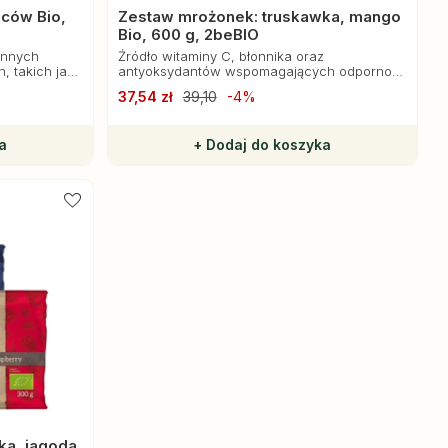
ców Bio,
Zestaw mrożonek: truskawka, mango
Bio, 600 g, 2beBIO
ennych
Źródło witaminy C, błonnika oraz
, takich jak
antyoksydantów wspomagających odporność
błonnik,
organizmu.
37,54 zł
39,10
-4%
.
a
+ Dodaj do koszyka
a, jagoda,