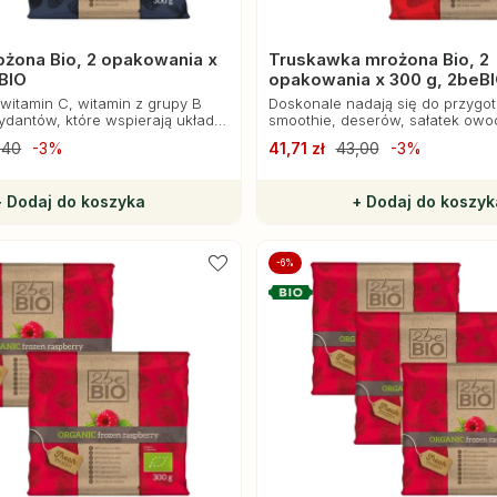
żona Bio, 2 opakowania x
Truskawka mrożona Bio, 2
BIO
opakowania x 300 g, 2beB
itamin C, witamin z grupy B
Doskonale nadają się do przygo
ydantów, które wspierają układ
smoothie, deserów, sałatek ow
y i działanie antyoksydacyjne
jako dodatek do jogurtu lub płat
,40
-3%
41,71 zł
43,00
-3%
śniadaniowych.
+ Dodaj do koszyka
+ Dodaj do koszyk
-6%