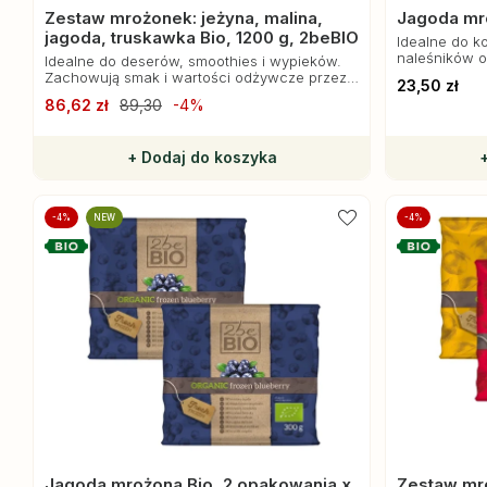
Zestaw mrożonek: jeżyna, malina,
Jagoda mro
jagoda, truskawka Bio, 1200 g, 2beBIO
Idealne do ko
naleśników 
Idealne do deserów, smoothies i wypieków.
Zachowują smak i wartości odżywcze przez
23,50 zł
cały rok!
86,62 zł
89,30
-4%
+ Dodaj do koszyka
-4%
NEW
-4%
Jagoda mrożona Bio, 2 opakowania x
Zestaw mr