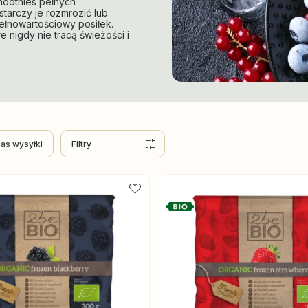
smoothies pełnych
arczy je rozmrozić lub
ełnowartościowy posiłek.
 nigdy nie tracą świeżości i
as wysyłki
Filtry