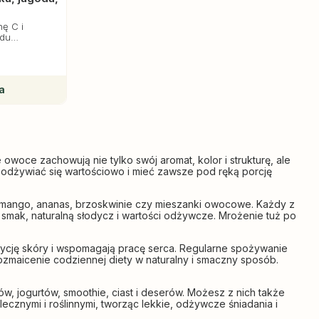
ę C i
adu
a
oce zachowują nie tylko swój aromat, kolor i strukturę, ale
 odżywiać się wartościowo i mieć zawsze pod ręką porcję
i, mango, ananas, brzoskwinie czy mieszanki owocowe. Każdy z
smak, naturalną słodycz i wartości odżywcze. Mrożenie tuż po
dycję skóry i wspomagają pracę serca. Regularne spożywanie
zmaicenie codziennej diety w naturalny i smaczny sposób.
, jogurtów, smoothie, ciast i deserów. Możesz z nich także
znymi i roślinnymi, tworząc lekkie, odżywcze śniadania i