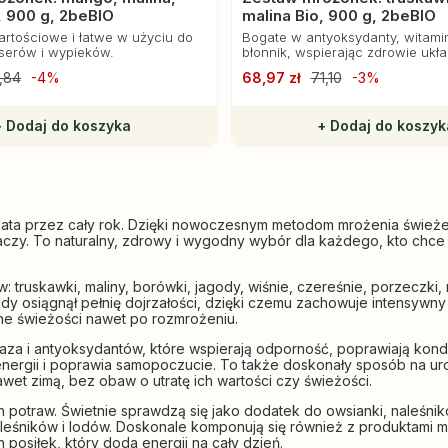
, 900 g, 2beBIO
malina Bio, 900 g, 2beBIO
artościowe i łatwe w użyciu do
Bogate w antyoksydanty, witamin
serów i wypieków.
błonnik, wspierając zdrowie ukł
odpornościowego.
,84
-4%
68,97 zł
71,10
-3%
+ Dodaj do koszyka
+ Dodaj do koszyk
ta przez cały rok. Dzięki nowoczesnym metodom mrożenia świeże ow
iaczy. To naturalny, zdrowy i wygodny wybór dla każdego, kto chce
 truskawki, maliny, borówki, jagody, wiśnie, czereśnie, porzeczk
y osiągnął pełnię dojrzałości, dzięki czemu zachowuje intensywny 
łne świeżości nawet po rozmrożeniu.
aza i antyoksydantów, które wspierają odporność, poprawiają kon
ergii i poprawia samopoczucie. To także doskonały sposób na uro
t zimą, bez obaw o utratę ich wartości czy świeżości.
traw. Świetnie sprawdzą się jako dodatek do owsianki, naleśników
śników i lodów. Doskonale komponują się również z produktami mlec
 posiłek, który doda energii na cały dzień.