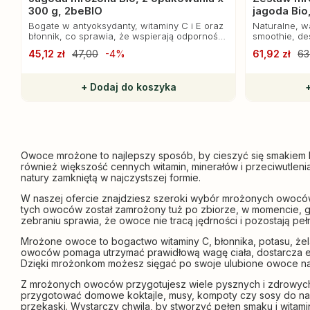
300 g, 2beBIO
jagoda Bio
Bogate w antyoksydanty, witaminy C i E oraz
Naturalne, w
błonnik, co sprawia, że wspierają odporność i
smoothie, de
korzystnie wpływają na wzrok.
45,12 zł
47,00
-4%
61,92 zł
63
+ Dodaj do koszyka
Owoce mrożone to najlepszy sposób, by cieszyć się smakiem la
również większość cennych witamin, minerałów i przeciwutlen
natury zamkniętą w najczystszej formie.
W naszej ofercie znajdziesz szeroki wybór mrożonych owoców:
tych owoców został zamrożony tuż po zbiorze, w momencie, gd
zebraniu sprawia, że owoce nie tracą jędrności i pozostają pe
Mrożone owoce to bogactwo witaminy C, błonnika, potasu, żel
owoców pomaga utrzymać prawidłową wagę ciała, dostarcza en
Dzięki mrożonkom możesz sięgać po swoje ulubione owoce nawe
Z mrożonych owoców przygotujesz wiele pysznych i zdrowych po
przygotować domowe koktajle, musy, kompoty czy sosy do nale
przekąski. Wystarczy chwila, by stworzyć pełen smaku i witamin