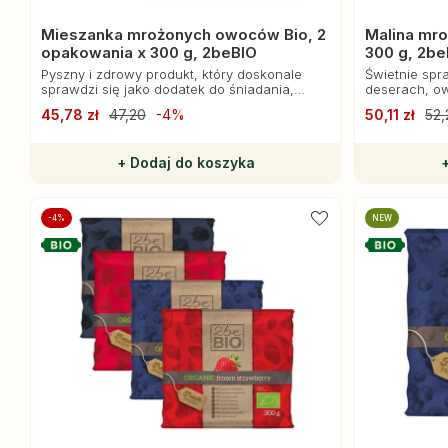
Mieszanka mrożonych owoców Bio, 2
Malina mro
opakowania x 300 g, 2beBIO
300 g, 2be
Pyszny i zdrowy produkt, który doskonale
Świetnie spr
sprawdzi się jako dodatek do śniadania,
deserach, ow
deseru czy smoothie.
wypiekach.
45,78 zł
47,20
-4%
50,11 zł
52,
+ Dodaj do koszyka
-4%
NEW