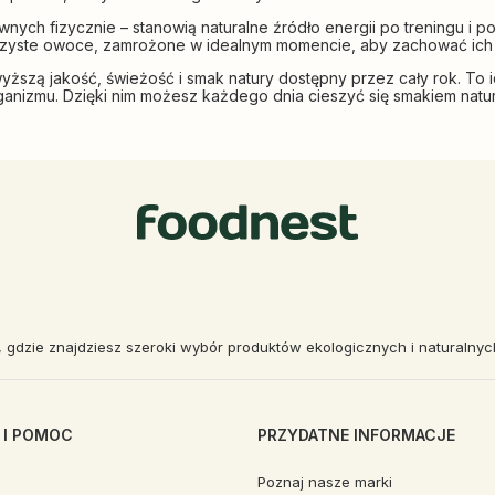
ych fizycznie – stanowią naturalne źródło energii po treningu i p
czyste owoce, zamrożone w idealnym momencie, aby zachować ich na
ższą jakość, świeżość i smak natury dostępny przez cały rok. To
anizmu. Dzięki nim możesz każdego dnia cieszyć się smakiem natury
, gdzie znajdziesz szeroki wybór produktów ekologicznych i naturalny
 I POMOC
PRZYDATNE INFORMACJE
Poznaj nasze marki