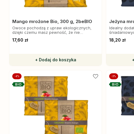
Mango mrożone Bio, 300 g, 2beBIO
Jeżyna mro
Owoce pochodzą z upraw ekologicznych,
Idealny doda
dzięki czemu masz pewność, że nie
śniadaniowyc
zawierają sztucznych nawozów ani
przygotowan
17,60 zł
18,20 zł
pestycydów.
+ Dodaj do koszyka
-4%
-3%