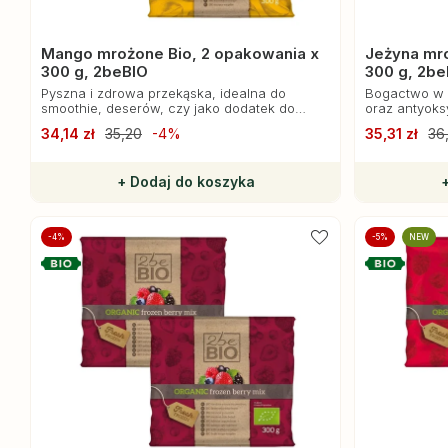
Mango mrożone Bio, 2 opakowania x
Jeżyna mro
300 g, 2beBIO
300 g, 2be
Pyszna i zdrowa przekąska, idealna do
Bogactwo w w
smoothie, deserów, czy jako dodatek do
oraz antyoks
owsianki.
odpornościow
34,14 zł
35,20
-4%
35,31 zł
36
organizmu.
+ Dodaj do koszyka
-4%
-5%
NEW