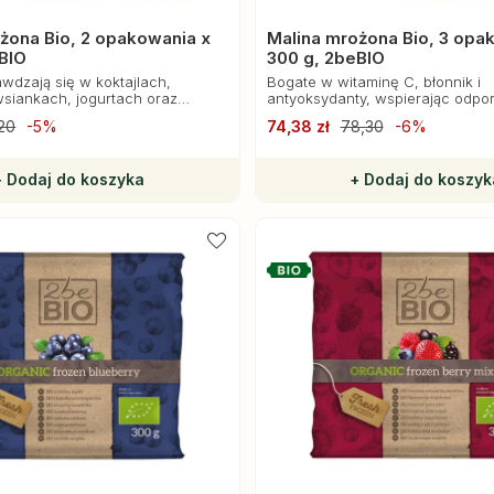
żona Bio, 2 opakowania x
Malina mrożona Bio, 3 opa
BIO
300 g, 2beBIO
awdzają się w koktajlach,
Bogate w witaminę C, błonnik i
siankach, jogurtach oraz
antyoksydanty, wspierając odpor
trawienie.
20
-5%
74,38 zł
78,30
-6%
+ Dodaj do koszyka
+ Dodaj do koszyk