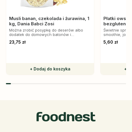
Musli banan, czekolada i żurawina, 1
Płatki owsia
kg, Dania Babci Zosi
bezglutenowe
Można zrobić posypkę do deserów albo
Świetnie spraw
dodatek do domowych batonów i
smoothie, jogu
ciasteczek. Świetnie sprawdzi się jako
składnik krusz
23,75 zł
5,60 zł
śniadanie do mleka lub jogurtu.
zawartość bło
+ Dodaj do koszyka
+ D