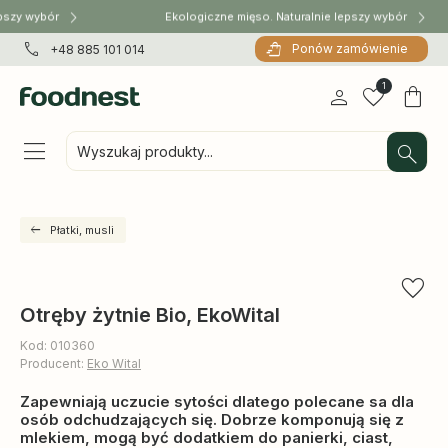
pszy wybór
Ekologiczne mięso. Naturalnie lepszy wybór
Ponów zamówienie
+48 885 101 014
1
Wyszukaj produkty...
Płatki, musli
Otręby żytnie Bio, EkoWital
Kod: 010360
Producent:
Eko Wital
Zapewniają uczucie sytości dlatego polecane sa dla
osób odchudzających się. Dobrze komponują się z
mlekiem, mogą być dodatkiem do panierki, ciast,