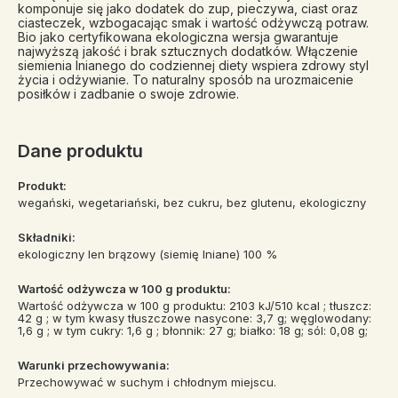
komponuje się jako dodatek do zup, pieczywa, ciast oraz
ciasteczek, wzbogacając smak i wartość odżywczą potraw.
Bio jako certyfikowana ekologiczna wersja gwarantuje
najwyższą jakość i brak sztucznych dodatków. Włączenie
siemienia lnianego do codziennej diety wspiera zdrowy styl
życia i odżywianie. To naturalny sposób na urozmaicenie
posiłków i zadbanie o swoje zdrowie.
Dane produktu
Produkt:
wegański, wegetariański, bez cukru, bez glutenu, ekologiczny
Składniki:
ekologiczny len brązowy (siemię lniane) 100 %
Wartość odżywcza w 100 g produktu:
Wartość odżywcza w 100 g produktu: 2103 kJ/510 kcal ; tłuszcz:
42 g ; w tym kwasy tłuszczowe nasycone: 3,7 g; węglowodany:
1,6 g ; w tym cukry: 1,6 g ; błonnik: 27 g; białko: 18 g; sól: 0,08 g;
Warunki przechowywania:
Przechowywać w suchym i chłodnym miejscu.