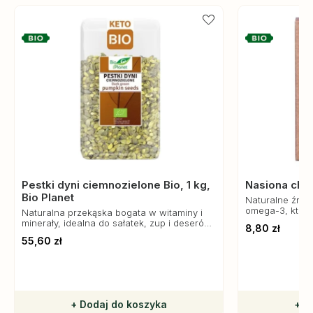
Pestki dyni ciemnozielone Bio, 1 kg,
Nasiona chia
Bio Planet
Naturalne źródł
omega-3, które
Naturalna przekąska bogata w witaminy i
funkcjonowani
minerały, idealna do sałatek, zup i deserów.
8,80 zł
Zdrowa i chrupiąca przekąska dla każdego.
55,60 zł
+ Dodaj do koszyka
+ D