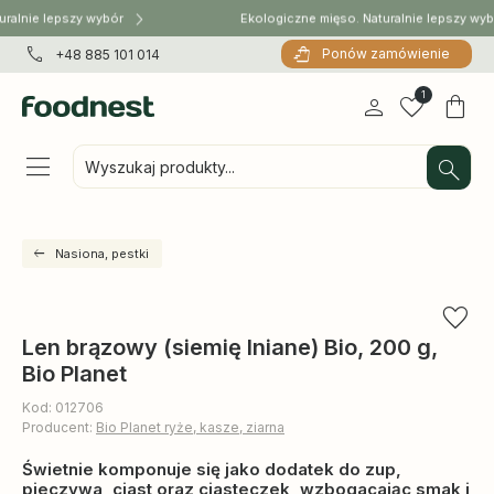
ralnie lepszy wybór
Ekologiczne mięso. Naturalnie lepszy wyb
Ponów zamówienie
+48 885 101 014
1
Wyszukaj produkty...
Nasiona, pestki
Len brązowy (siemię lniane) Bio, 200 g,
Bio Planet
Kod: 012706
Producent:
Bio Planet ryże, kasze, ziarna
Świetnie komponuje się jako dodatek do zup,
pieczywa, ciast oraz ciasteczek, wzbogacając smak i