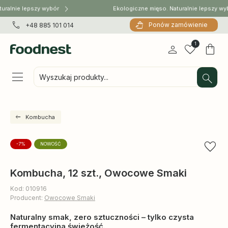
uralnie lepszy wybór
Ekologiczne mięso. Naturalnie lepszy wy
Ponów zamówienie
+48 885 101 014
1
Wyszukaj produkty...
Kombucha
-7%
NOWOŚĆ
Kombucha, 12 szt., Owocowe Smaki
Kod: 010916
Producent:
Owocowe Smaki
Naturalny smak, zero sztuczności – tylko czysta
fermentacyjna świeżość.