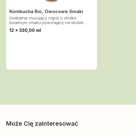
Kombucha Bio, Owocowe Smaki
Delikatnie musujący napój o słodko
kwaśnym smaku powstający na skutek
fermentacji słodzonego naparu herbaty.
12 x 330,00 ml
Napój posiada bogate właściwości
odżywcze.
Może Cię zainteresować