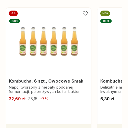
-7%
NEW
Kombucha, 6 szt., Owocowe Smaki
Kombucha B
Napój tworzony z herbaty poddanej
Delikatnie mus
fermentacji, pełen żywych kultur bakterii i
kwaśnym smaku
drożdży, które wspierają trawienie i działają
fermentacji sł
32,69 zł
35,15
-7%
6,30 zł
probiotycznie.
Napój posiada 
odżywcze.