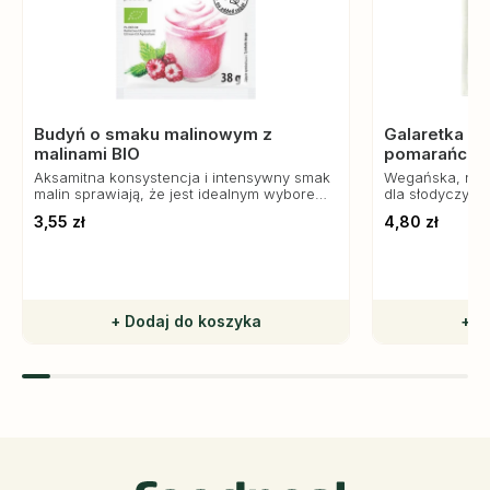
Budyń o smaku malinowym z
Galaretka z
malinami BIO
pomarańczo
40 g, Amylo
Aksamitna konsystencja i intensywny smak
Wegańska, natu
malin sprawiają, że jest idealnym wyborem
dla słodyczy. I
dla miłośników owocowych słodkości.
przekąsek.
3,55 zł
4,80 zł
+ Dodaj do koszyka
+ D