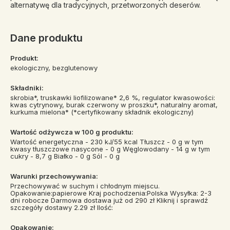
alternatywę dla tradycyjnych, przetworzonych deserów.
Dane produktu
Produkt:
ekologiczny, bezglutenowy
Składniki:
skrobia*, truskawki liofilizowane* 2,6 %, regulator kwasowości:
kwas cytrynowy, burak czerwony w proszku*, naturalny aromat,
kurkuma mielona* (*certyfikowany składnik ekologiczny)
Wartość odżywcza w 100 g produktu:
Wartość energetyczna - 230 kJ/55 kcal Tłuszcz - 0 g w tym
kwasy tłuszczowe nasycone - 0 g Węglowodany - 14 g w tym
cukry - 8,7 g Białko - 0 g Sól - 0 g
Warunki przechowywania:
Przechowywać w suchym i chłodnym miejscu.
Opakowanie:papierowe Kraj pochodzenia:Polska Wysyłka: 2-3
dni robocze Darmowa dostawa już od 290 zł Kliknij i sprawdź
szczegóły dostawy 2.29 zł Ilość:
Opakowanie: