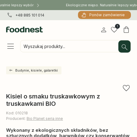
ralnie lepszy wybór
Ekologiczne mięso. Naturalnie lepszy wyb
Ponów zamówienie
+48 885 101 014
1
Wyszukaj produkty...
Budynie, kisiele, galaretki
Kisiel o smaku truskawkowym z
truskawkami BIO
Kod: 010218
Producent:
Bio Planet seria inne
Wykonany z ekologicznych składników, bez
sztucznych dodatków, barwników czy konserwantów,