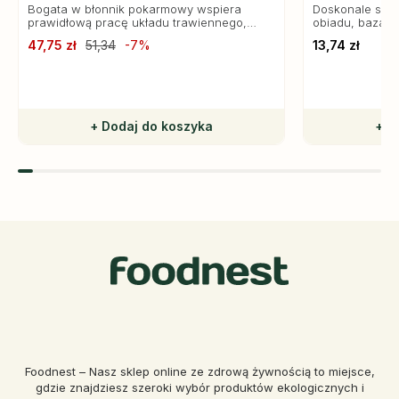
Bogata w błonnik pokarmowy wspiera
Doskonale spra
prawidłową pracę układu trawiennego,
obiadu, baza sa
pomaga regulować poziom cholesterolu i
47,75 zł
51,34
-7%
13,74 zł
glukozy we krwi.
+ Dodaj do koszyka
+ D
Foodnest – Nasz sklep online ze zdrową żywnością to miejsce,
gdzie znajdziesz szeroki wybór produktów ekologicznych i