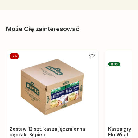
Może Cię zainteresować
-7%
Zestaw 12 szt. kasza jęczmienna
Kasza grycza
pęczak, Kupiec
EkoWital