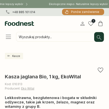
lnie lepszy wybór
Ekologiczne mięso. Naturalnie lepszy wybór
Ponów zamówienie
+48 885 101 014
1
Wyszukaj produkty...
Kasze
Kasza jaglana Bio, 1 kg, EkoWital
Kod: 010313
Producent:
Eko Wital
Lekkostrawna, bezglutenowa i bogata w składniki
odżywcze, takie jak krzem, żelazo, magnez oraz
witaminy z grupy B.