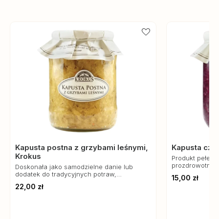
Kapusta postna z grzybami leśnymi,
Kapusta cze
Krokus
Produkt pełen 
prozdrowotnych
Doskonała jako samodzielne danie lub
kuchnię.
dodatek do tradycyjnych potraw,
15,00 zł
szczególnie w okresie świątecznym i
22,00 zł
postnym.