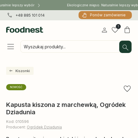
ralnie lepszy wybór
Ekologiczne mięso. Naturalnie lepszy wyb
Ponów zamówienie
+48 885 101 014
1
Wyszukaj produkty...
Kiszonki
NOWOŚĆ
Kapusta kiszona z marchewką, Ogródek
Dziadunia
Kod: 010596
Producent:
Ogródek Dziadunia