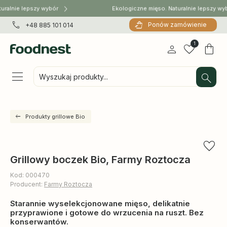
uralnie lepszy wybór
Ekologiczne mięso. Naturalnie lepszy wy
Ponów zamówienie
+48 885 101 014
1
Wyszukaj produkty...
Produkty grillowe Bio
Grillowy boczek Bio, Farmy Roztocza
Kod: 000470
Producent:
Farmy Roztocza
Starannie wyselekcjonowane mięso, delikatnie
przyprawione i gotowe do wrzucenia na ruszt. Bez
konserwantów.