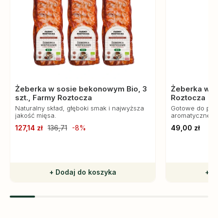
Żeberka w sosie bekonowym Bio, 3
Żeberka w s
szt., Farmy Roztocza
Roztocza
Naturalny skład, głęboki smak i najwyższa
Gotowe do piec
jakość mięsa.
aromatyczne. I
127,14 zł
136,71
-8%
49,00 zł
+ Dodaj do koszyka
+ D