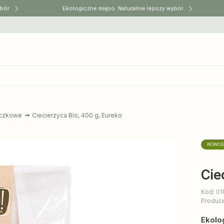
ór
Ekologiczne mięso. Naturalnie lepszy wybór
ączkowe
Ciecierzyca Bio, 400 g, Eureko
NOWO
Cie
Kod: 0
Produc
Ekolo