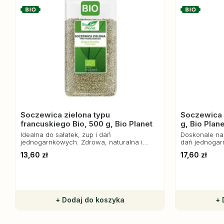
Soczewica zielona typu
Soczewica 
francuskiego Bio, 500 g, Bio Planet
g, Bio Plane
Idealna do sałatek, zup i dań
Doskonale nad
jednogarnkowych. Zdrowa, naturalna i
dań jednogar
pełnowartościowa.
przekąsek. D
13,60 zł
17,60 zł
sałatkami ora
+ Dodaj do koszyka
+ 