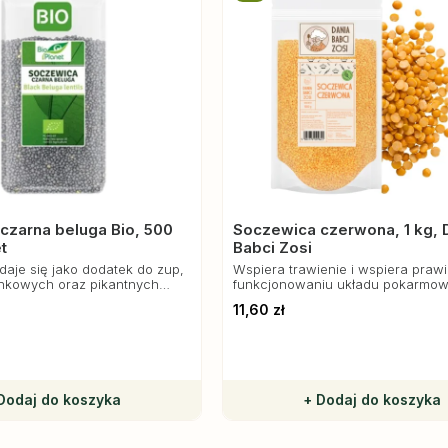
czarna beluga Bio, 500
Soczewica czerwona, 1 kg, 
t
Babci Zosi
aje się jako dodatek do zup,
Wspiera trawienie i wspiera praw
nkowych oraz pikantnych
funkcjonowaniu układu pokarmo
obrze komponuje się z
Zawiera potas i niską zawartość 
11,60 zł
z daniami z warzyw.
pomaga w regulacji ciśnienia krwi
ryzyko chorób serca.
Dodaj do koszyka
+ Dodaj do koszyka