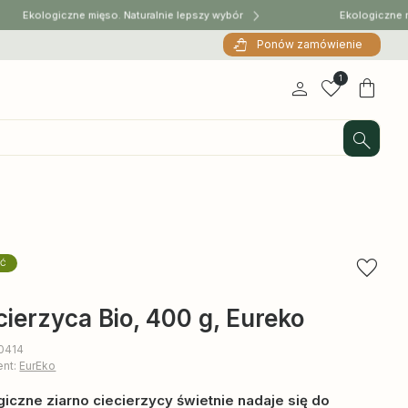
Ekologiczne mięso. Naturalnie lepszy wybór
Ekologiczne mię
Ponów zamówienie
1
ŚĆ
cierzyca Bio, 400 g, Eureko
10414
ent:
EurEko
giczne ziarno ciecierzycy świetnie nadaje się do