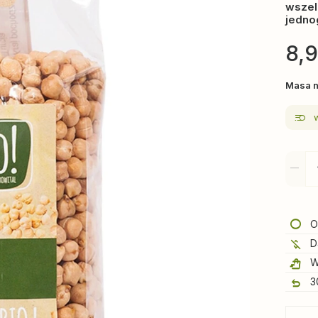
wszel
jedno
8,
Masa n
O
D
W
3