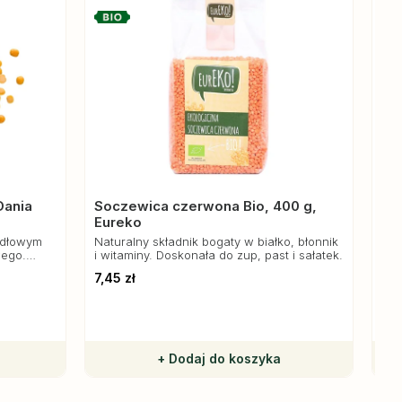
Dania
Soczewica czerwona Bio, 400 g,
Chi
Eureko
Bog
ora
idłowym
Naturalny składnik bogaty w białko, błonnik
na 
wego.
i witaminy. Doskonała do zup, past i sałatek.
34,
org
sodu, co
7,45 zł
 i obniża
+ Dodaj do koszyka