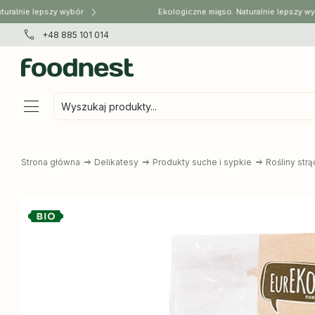
ralnie lepszy wybór
Ekologiczne mięso. Naturalnie lepszy wyb
+48 885 101 014
Wyszukaj produkty...
Strona główna
Delikatesy
Produkty suche i sypkie
Rośliny str