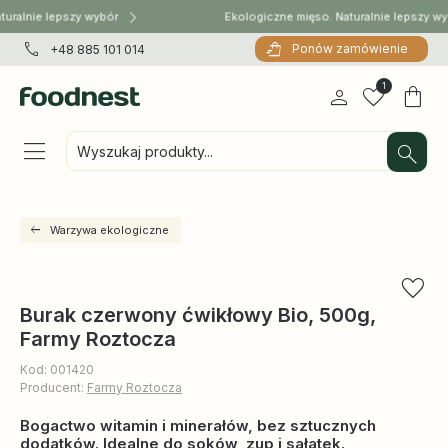
uralnie lepszy wybór
Ekologiczne mięso. Naturalnie lepszy w
Ponów zamówienie
+48 885 101 014
1
Wyszukaj produkty...
Warzywa ekologiczne
Burak czerwony ćwikłowy Bio, 500g,
Farmy Roztocza
Kod: 001420
Producent:
Farmy Roztocza
Bogactwo witamin i minerałów, bez sztucznych
dodatków. Idealne do soków, zup i sałatek.