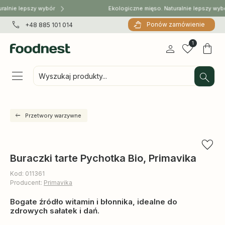
ralnie lepszy wybór
Ekologiczne mięso. Naturalnie lepszy wyb
Ponów zamówienie
+48 885 101 014
1
Wyszukaj produkty...
Przetwory warzywne
Buraczki tarte Pychotka Bio, Primavika
Kod: 011361
Producent:
Primavika
Bogate źródło witamin i błonnika, idealne do
zdrowych sałatek i dań.