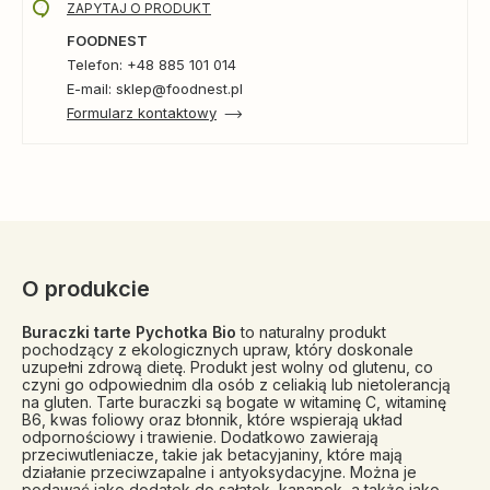
ZAPYTAJ O PRODUKT
FOODNEST
Telefon: +48 885 101 014
E-mail: sklep@foodnest.pl
Formularz kontaktowy
O produkcie
Buraczki tarte Pychotka Bio
to naturalny produkt
pochodzący z ekologicznych upraw, który doskonale
uzupełni zdrową dietę. Produkt jest wolny od glutenu, co
czyni go odpowiednim dla osób z celiakią lub nietolerancją
na gluten. Tarte buraczki są bogate w witaminę C, witaminę
B6, kwas foliowy oraz błonnik, które wspierają układ
odpornościowy i trawienie. Dodatkowo zawierają
przeciwutleniacze, takie jak betacyjaniny, które mają
działanie przeciwzapalne i antyoksydacyjne. Można je
podawać jako dodatek do sałatek, kanapek, a także jako