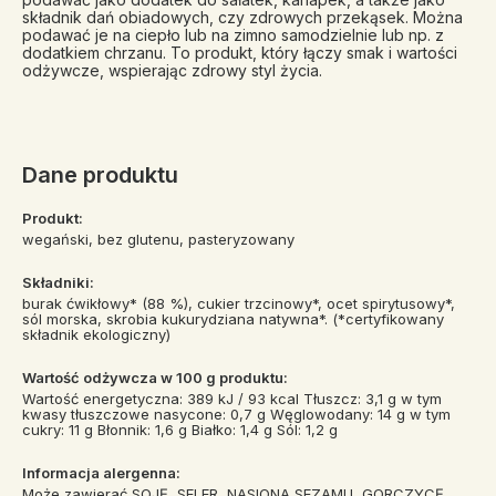
składnik dań obiadowych, czy zdrowych przekąsek.
Można
podawać je na ciepło lub na zimno samodzielnie lub np. z
dodatkiem chrzanu.
To produkt, który łączy smak i wartości
odżywcze, wspierając zdrowy styl życia.
Dane produktu
Produkt:
wegański, bez glutenu, pasteryzowany
Składniki:
burak ćwikłowy* (88 %), cukier trzcinowy*, ocet spirytusowy*,
sól morska, skrobia kukurydziana natywna*. (*certyfikowany
składnik ekologiczny)
Wartość odżywcza w 100 g produktu:
Wartość energetyczna: 389 kJ / 93 kcal Tłuszcz: 3,1 g w tym
kwasy tłuszczowe nasycone: 0,7 g Węglowodany: 14 g w tym
cukry: 11 g Błonnik: 1,6 g Białko: 1,4 g Sól: 1,2 g
Informacja alergenna:
Może zawierać SOJĘ, SELER, NASIONA SEZAMU, GORCZYCĘ