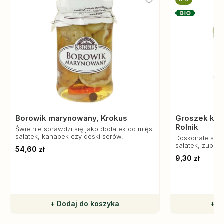
NEW
Borowik marynowany, Krokus
Groszek kon
Rolnik
Świetnie sprawdzi się jako dodatek do mięs,
sałatek, kanapek czy deski serów.
Doskonale spra
sałatek, zup, 
54,60 zł
zdrowa przekąs
9,30 zł
+ Dodaj do koszyka
+ D