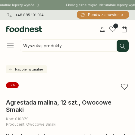
ralnie lepszy wybór
Ekologiczne mięso. Naturalnie lepszy wyb
Ponów zamówienie
+48 885 101 014
1
Wyszukaj produkty...
Napoje naturalne
-7%
Agrestada malina, 12 szt., Owocowe
Smaki
Kod: 010879
Producent:
Owocowe Smaki