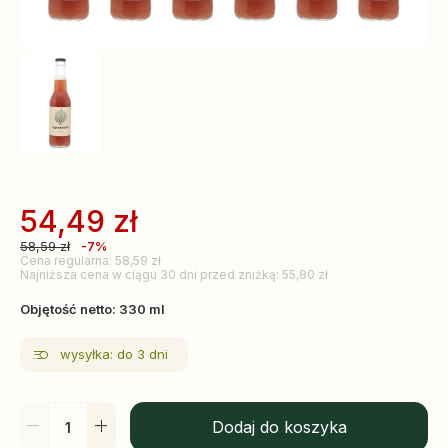
54,49
zł
58,59
zł
-7%
Cena regularna: 58,59 zł
Najniższa cena w ciągu 30 dni przed zniżką: 55,80 zł
Objętość netto: 330 ml
wysyłka: do 3 dni
Dodaj do koszyka