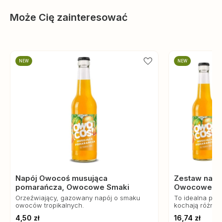
Może Cię zainteresować
NEW
NEW
Napój Owocoś musująca
Zestaw napo
pomarańcza, Owocowe Smaki
Owocowe S
Orzeźwiający, gazowany napój o smaku
To idealna prop
owoców tropikalnych.
kochają różnor
niezależnie od 
4,50 zł
16,74 zł